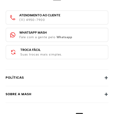
ATENDIMENTO AO CLIENTE
(11) 4950-7900
WHATSAPP MASH
Fale com a gente pelo
Whatsapp
TROCA FÁCIL
Suas trocas mais simples.
+
POLÍTICAS
Trocas E Devoluções
+
SOBRE A MASH
Prazos E Entregas
Política De Privacidade
Sobre Nós
Dúvidas Frequentes
Trabalhe Conosco