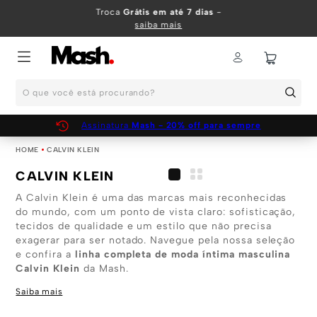
TERMOS MAIS BUSCADOS
Troca
Grátis em até 7 dias
-
saiba mais
1
º
KIT
2
º
INFANTIL
O que você está procurando?
3
º
BOXER
4
º
KITS
Assinatura
Mash - 20% off para sempre
5
º
SUNGA
CALVIN KLEIN
6
º
CUECA
CALVIN KLEIN
7
º
MEIA
A Calvin Klein é uma das marcas mais reconhecidas
do mundo, com um ponto de vista claro: sofisticação,
8
º
KIT CUECA
tecidos de qualidade e um estilo que não precisa
exagerar para ser notado. Navegue pela nossa seleção
9
º
KIT CUECAS
e confira a
linha completa de moda íntima masculina
10
º
Calvin Klein
KIT CUECA BOXER
da Mash.
Saiba mais