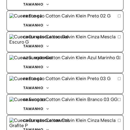
G
TAMANHO
GG
P
PRETO 02
M
G
TAMANHO
GG
P
CINZA MESCLA ESCURO
M
G
TAMANHO
GG
P
AZUL MARINHO
M
G
TAMANHO
GG
P
PRETO 03
M
G
TAMANHO
GG
P
BRANCO 03
M
G
TAMANHO
GG
P
CINZA MESCLA GRAFITE
M
G
TAMANHO