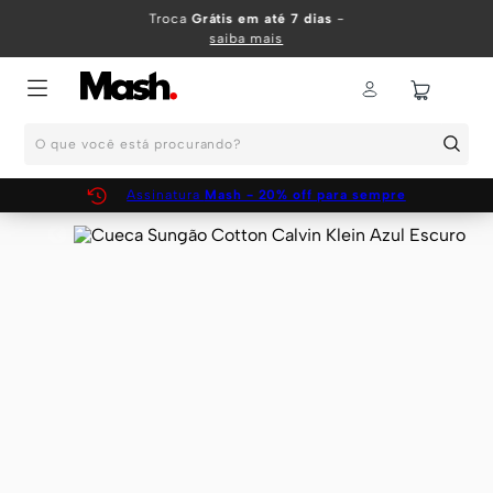
TERMOS MAIS BUSCADOS
Troca
Grátis em até 7 dias
-
saiba mais
1
º
KIT
2
º
INFANTIL
O que você está procurando?
3
º
BOXER
4
º
KITS
Assinatura
Mash - 20% off para sempre
5
º
SUNGA
6
º
CUECA
7
º
MEIA
8
º
KIT CUECA
9
º
KIT CUECAS
10
º
KIT CUECA BOXER