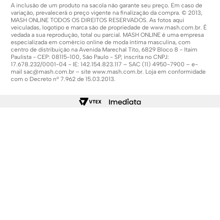
A inclusão de um produto na sacola não garante seu preço. Em caso de
variação, prevalecerá o preço vigente na finalização da compra. © 2013,
MASH ONLINE TODOS OS DIREITOS RESERVADOS. As fotos aqui
veiculadas, logotipo e marca são de propriedade de
www.mash.com.br
. É
vedada a sua reprodução, total ou parcial. MASH ONLINE é uma empresa
especializada em comércio online de moda íntima masculina, com
centro de distribuição na Avenida Marechal Tito, 6829 Bloco 8 - Itaim
Paulista - CEP: 08115-100, São Paulo - SP, inscrita no CNPJ:
17.678.232/0001-04 - IE: 142.154.823.117 – SAC (11) 4950-7900 – e-
mail
sac@mash.com.br
– site
www.mash.com.br
. Loja em conformidade
com o Decreto nº 7.962 de 15.03.2013.