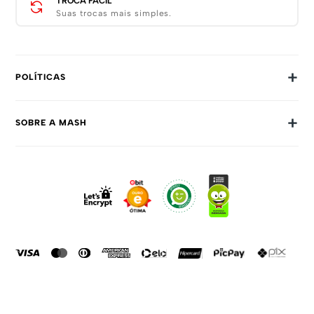
TROCA FÁCIL
Suas trocas mais simples.
+
POLÍTICAS
Trocas E Devoluções
+
SOBRE A MASH
Prazos E Entregas
Política De Privacidade
Sobre Nós
Dúvidas Frequentes
Trabalhe Conosco
Como Comprar
Fale Conosco
Formas De Pagamento
Compra Segura
Política De Promoções