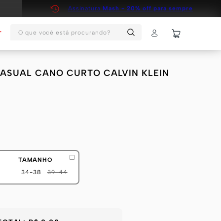
Assinatura
Mash - 20% off para sempre
O que você está procurando?
T
 CASUAL CANO CURTO CALVIN KLEIN
TAMANHO
34-38
39-44