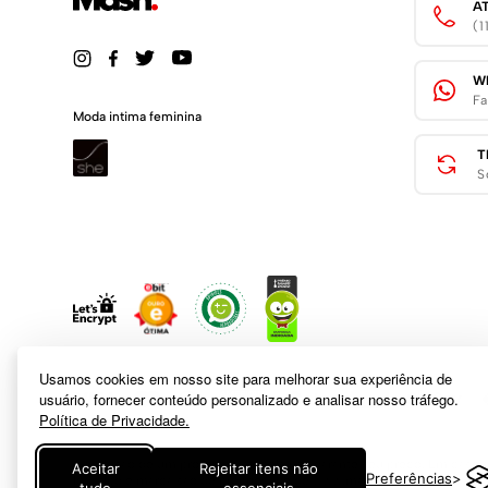
A
(
W
Fa
Moda intima feminina
T
S
Usamos cookies em nosso site para melhorar sua experiência de
usuário, fornecer conteúdo personalizado e analisar nosso tráfego.
Política de Privacidade.
A inclusão de um produto na sacola não garante seu preço. Em caso
Aceitar
Rejeitar itens não
Preferências
logotipo e marca são de propriedade de
www.mash.com.br
. É vedada