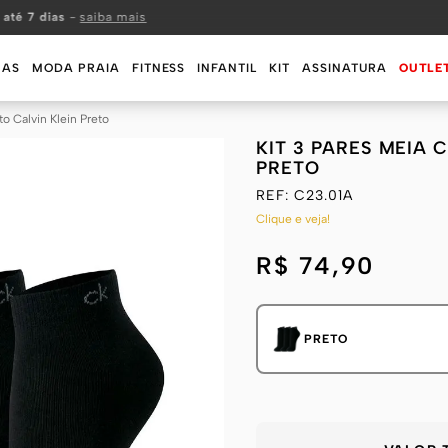
 até 7 dias
-
saiba mais
MAS
MODA PRAIA
FITNESS
INFANTIL
KIT
ASSINATURA
OUTLE
o Calvin Klein Preto
KIT 3 PARES MEIA
PRETO
REF:
C23.01A
Clique e veja!
R$ 74,90
PRETO