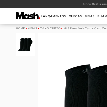
TERMOS MAIS BUSCADOS
Troca
Grátis em
1
º
KIT
LANÇAMENTOS
CUECAS
MEIAS
PIJA
2
º
INFANTIL
MEIAS
CANO CURTO
Kit 3 Pares Meia Casual Cano Curt
3
º
BOXER
4
º
KITS
5
º
SUNGA
6
º
CUECA
7
º
MEIA
8
º
KIT CUECA
9
º
KIT CUECAS
10
º
KIT CUECA BOXER