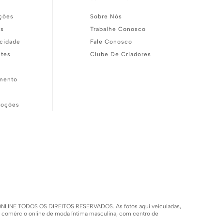
ções
Sobre Nós
as
Trabalhe Conosco
acidade
Fale Conosco
ntes
Clube De Criadores
mento
moções
SH ONLINE TODOS OS DIREITOS RESERVADOS. As fotos aqui veiculadas,
m comércio online de moda íntima masculina, com centro de