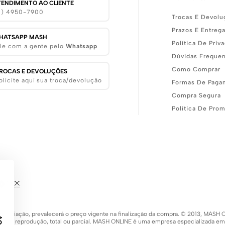
TENDIMENTO AO CLIENTE
11) 4950-7900
Trocas E Devolu
Prazos E Entreg
HATSAPP MASH
Política De Priv
le com a gente pelo
Whatsapp
Dúvidas Freque
Como Comprar
ROCAS E DEVOLUÇÕES
olicite aqui sua troca/devolução
Formas De Paga
Compra Segura
Política De Pro
 de variação, prevalecerá o preço vigente na finalização da compra. © 2013, MA
 a sua reprodução, total ou parcial. MASH ONLINE é uma empresa especializada e