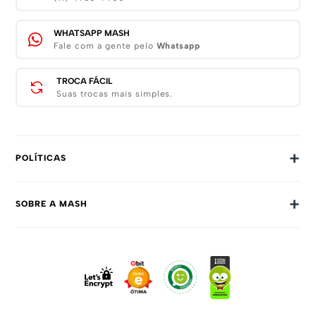
WHATSAPP MASH
Fale com a gente pelo
Whatsapp
TROCA FÁCIL
Suas trocas mais simples.
+
POLÍTICAS
Trocas E Devoluções
+
SOBRE A MASH
Prazos E Entregas
Política De Privacidade
Sobre Nós
Dúvidas Frequentes
Trabalhe Conosco
Como Comprar
Fale Conosco
Formas De Pagamento
Compra Segura