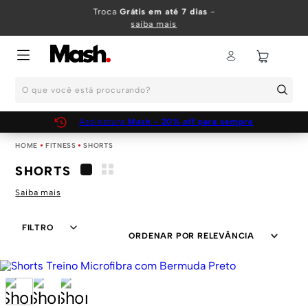
TERMOS MAIS BUSCADOS
Troca
Grátis em até 7 dias
-
saiba mais
1
º
KIT
2
º
INFANTIL
O que você está procurando?
3
º
BOXER
4
º
KITS
Assinatura
Mash - 20% off para sempre
5
º
SUNGA
FITNESS
SHORTS
6
º
CUECA
SHORTS
7
º
MEIA
Saiba mais
8
º
KIT CUECA
FILTRO
9
º
KIT CUECAS
ORDENAR POR
RELEVÂNCIA
10
º
KIT CUECA BOXER