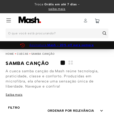
TERMOS MAIS BUSCADOS
Troca
Grátis em até 7 dias
-
saiba mais
1
º
KIT
2
º
INFANTIL
O que você está procurando?
3
º
BOXER
4
º
KITS
Assinatura
Mash - 20% off para sempre
5
º
SUNGA
CUECAS
SAMBA CANÇÃO
6
º
CUECA
SAMBA CANÇÃO
7
º
MEIA
A cueca samba canção da Mash reúne tecnologia,
praticidade, classe e conforto. Produzidas em
8
º
KIT CUECA
microfibra, ela oferece uma sensação única de
liberdade. Navegue e confira!
9
º
KIT CUECAS
Saiba mais
10
º
KIT CUECA BOXER
FILTRO
ORDENAR POR
RELEVÂNCIA