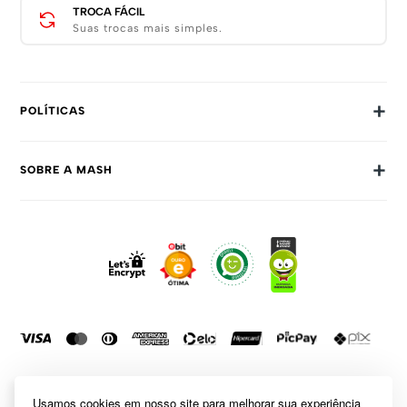
TROCA FÁCIL
Suas trocas mais simples.
+
POLÍTICAS
Trocas E Devoluções
+
SOBRE A MASH
Prazos E Entregas
Política De Privacidade
Sobre Nós
Dúvidas Frequentes
Trabalhe Conosco
Como Comprar
Fale Conosco
Formas De Pagamento
Compra Segura
Política De Promoções
Usamos cookies em nosso site para melhorar sua experiência