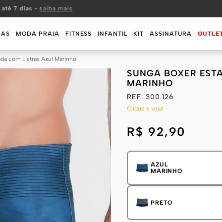
 até 7 dias
-
saiba mais
MAS
MODA PRAIA
FITNESS
INFANTIL
KIT
ASSINATURA
OUTLE
da com Listras Azul Marinho
SUNGA BOXER EST
MARINHO
REF:
300.126
Clique e veja!
R$ 92,90
AZUL
MARINHO
PRETO