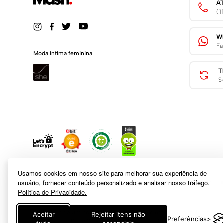
A
(
W
Fa
Moda intima feminina
T
S
Usamos cookies em nosso site para melhorar sua experiência de
usuário, fornecer conteúdo personalizado e analisar nosso tráfego.
Política de Privacidade.
A inclusão de um produto na sacola não garante seu preço. Em caso
Aceitar
Rejeitar itens não
Preferências
logotipo e marca são de propriedade de
www.mash.com.br
. É vedada