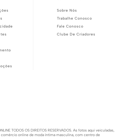
ções
Sobre Nós
as
Trabalhe Conosco
acidade
Fale Conosco
ntes
Clube De Criadores
mento
moções
SH ONLINE TODOS OS DIREITOS RESERVADOS. As fotos aqui veiculadas,
m comércio online de moda íntima masculina, com centro de