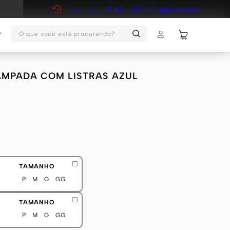
Assinatura
Mash - 20% off para sempre
O que você está procurando?
T
AMPADA COM LISTRAS AZUL
TAMANHO
P
M
G
GG
TAMANHO
P
M
G
GG