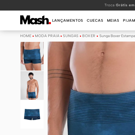
TERMOS MAIS BUSCADOS
Troca
Grátis em
1
º
KIT
LANÇAMENTOS
CUECAS
MEIAS
PIJA
2
º
INFANTIL
MODA PRAIA
SUNGAS
BOXER
Sunga Boxer Estampa
3
º
BOXER
4
º
KITS
5
º
SUNGA
6
º
CUECA
7
º
MEIA
8
º
KIT CUECA
9
º
KIT CUECAS
10
º
KIT CUECA BOXER