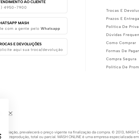
TENDIMENTO AO CLIENTE
11) 4950-7900
Trocas E Devolu
Prazos E Entreg
HATSAPP MASH
Política De Priv
le com a gente pelo
Whatsapp
Dúvidas Freque
Como Comprar
ROCAS E DEVOLUÇÕES
olicite aqui sua troca/devolução
Formas De Paga
Compra Segura
Política De Pro
 de variação, prevalecerá o preço vigente na finalização da compra. © 2013, MA
 a sua reprodução, total ou parcial. MASH ONLINE é uma empresa especializada e