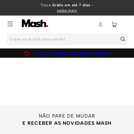
TERMOS MAIS BUSCADOS
Troca
Grátis em até 7 dias
-
saiba mais
1
º
KIT
2
º
INFANTIL
O que você está procurando?
3
º
BOXER
4
º
KITS
Assinatura
Mash - 20% off para sempre
5
º
SUNGA
6
º
CUECA
7
º
MEIA
8
º
KIT CUECA
9
º
KIT CUECAS
10
º
KIT CUECA BOXER
NÃO PARE DE MUDAR
E RECEBER AS NOVIDADES MASH