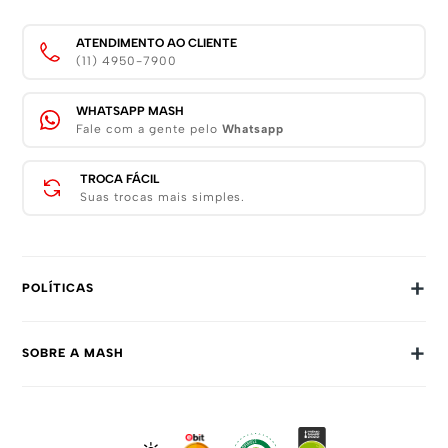
ATENDIMENTO AO CLIENTE
(11) 4950-7900
WHATSAPP MASH
Fale com a gente pelo
Whatsapp
TROCA FÁCIL
Suas trocas mais simples.
+
POLÍTICAS
Trocas E Devoluções
+
SOBRE A MASH
Prazos E Entregas
Política De Privacidade
Sobre Nós
Dúvidas Frequentes
Trabalhe Conosco
Como Comprar