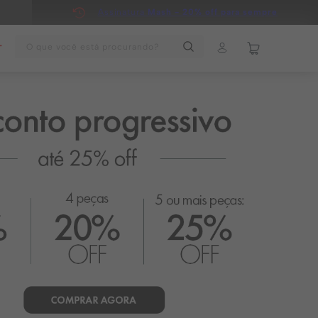
Assinatura
Mash - 20% off para sempre
O que você está procurando?
T