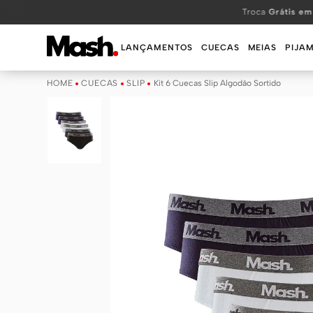
TERMOS MAIS BUSCADOS
Troca
Grátis em
1
º
KIT
LANÇAMENTOS
CUECAS
MEIAS
PIJA
2
º
INFANTIL
CUECAS
SLIP
Kit 6 Cuecas Slip Algodão Sortido
3
º
BOXER
4
º
KITS
5
º
SUNGA
6
º
CUECA
7
º
MEIA
8
º
KIT CUECA
9
º
KIT CUECAS
10
º
KIT CUECA BOXER