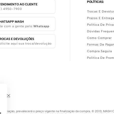
POLÍTICAS:
TENDIMENTO AO CLIENTE
11) 4950-7900
Trocas E Devolu
Prazos E Entreg
HATSAPP MASH
Política De Priv
le com a gente pelo
Whatsapp
Dúvidas Freque
Como Comprar
ROCAS E DEVOLUÇÕES
olicite aqui sua troca/devolução
Formas De Paga
Compra Segura
Política De Pro
 de variação, prevalecerá o preço vigente na finalização da compra. © 2013, MA