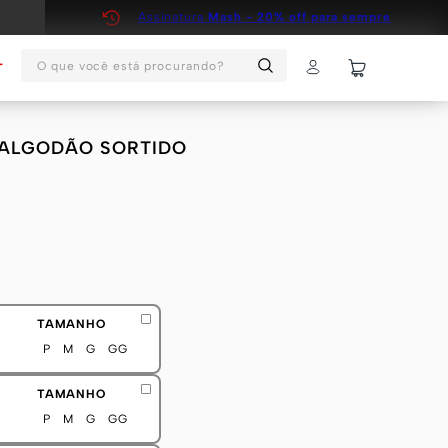
Assinatura
Mash - 20% off para sempre
O que você está procurando?
T
P ALGODÃO SORTIDO
TAMANHO
P
M
G
GG
TAMANHO
P
M
G
GG