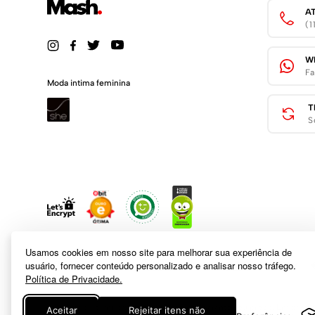
A
(
W
Fa
Moda intima feminina
T
S
Usamos cookies em nosso site para melhorar sua experiência de
usuário, fornecer conteúdo personalizado e analisar nosso tráfego.
Política de Privacidade.
A inclusão de um produto na sacola não garante seu preço. Em caso
Aceitar
Rejeitar itens não