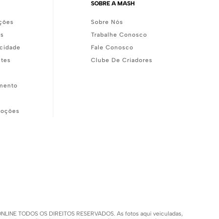
SOBRE A MASH
ções
Sobre Nós
as
Trabalhe Conosco
acidade
Fale Conosco
ntes
Clube De Criadores
mento
moções
SH ONLINE TODOS OS DIREITOS RESERVADOS. As fotos aqui veiculadas,