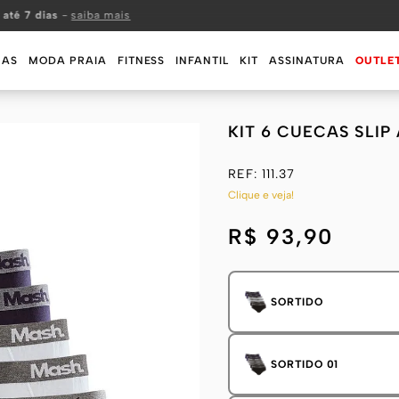
 até 7 dias
-
saiba mais
MAS
MODA PRAIA
FITNESS
INFANTIL
KIT
ASSINATURA
OUTLE
KIT 6 CUECAS SLI
REF:
111.37
Clique e veja!
R$ 93,90
SORTIDO
SORTIDO 01