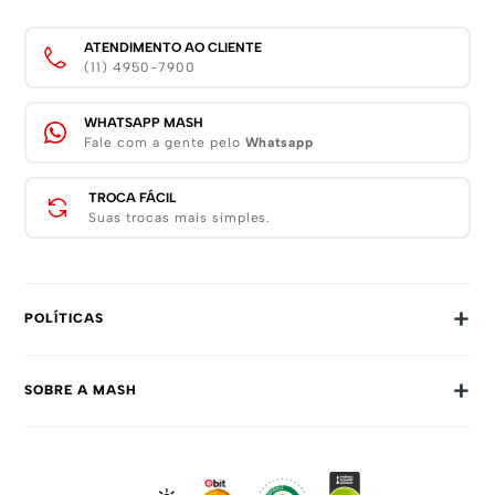
ATENDIMENTO AO CLIENTE
(11) 4950-7900
WHATSAPP MASH
Fale com a gente pelo
Whatsapp
TROCA FÁCIL
Suas trocas mais simples.
+
POLÍTICAS
Trocas E Devoluções
+
SOBRE A MASH
Prazos E Entregas
Política De Privacidade
Sobre Nós
Dúvidas Frequentes
Trabalhe Conosco
Como Comprar