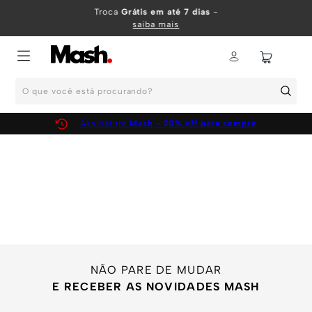
TERMOS MAIS BUSCADOS
Troca
Grátis em até 7 dias
-
saiba mais
1
º
KIT
2
º
INFANTIL
O que você está procurando?
3
º
BOXER
4
º
KITS
Assinatura
Mash - 20% off para sempre
5
º
SUNGA
6
º
CUECA
7
º
MEIA
8
º
KIT CUECA
9
º
KIT CUECAS
10
º
KIT CUECA BOXER
NÃO PARE DE MUDAR
E RECEBER AS NOVIDADES MASH