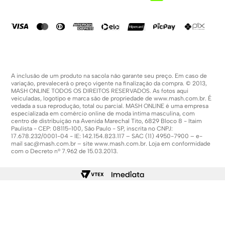
Compra Segura
Política De Promoções
A inclusão de um produto na sacola não garante seu preço. Em caso de
variação, prevalecerá o preço vigente na finalização da compra. © 2013,
MASH ONLINE TODOS OS DIREITOS RESERVADOS. As fotos aqui
veiculadas, logotipo e marca são de propriedade de
www.mash.com.br
. É
vedada a sua reprodução, total ou parcial. MASH ONLINE é uma empresa
especializada em comércio online de moda íntima masculina, com
centro de distribuição na Avenida Marechal Tito, 6829 Bloco 8 - Itaim
Paulista - CEP: 08115-100, São Paulo - SP, inscrita no CNPJ:
17.678.232/0001-04 - IE: 142.154.823.117 – SAC (11) 4950-7900 – e-
mail
sac@mash.com.br
– site
www.mash.com.br
. Loja em conformidade
com o Decreto nº 7.962 de 15.03.2013.