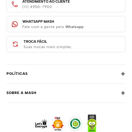
ATENDIMENTO AO CLIENTE
(11) 4950-7900
WHATSAPP MASH
Fale com a gente pelo
Whatsapp
TROCA FÁCIL
Suas trocas mais simples.
+
POLÍTICAS
Trocas E Devoluções
+
SOBRE A MASH
Prazos E Entregas
Política De Privacidade
Sobre Nós
Dúvidas Frequentes
Trabalhe Conosco
Como Comprar
Fale Conosco
Formas De Pagamento