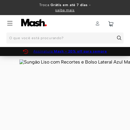
TERMOS MAIS BUSCADOS
Troca
Grátis em até 7 dias
-
saiba mais
1
º
KIT
2
º
INFANTIL
O que você está procurando?
3
º
BOXER
4
º
KITS
Assinatura
Mash - 20% off para sempre
5
º
SUNGA
6
º
CUECA
7
º
MEIA
8
º
KIT CUECA
9
º
KIT CUECAS
10
º
KIT CUECA BOXER