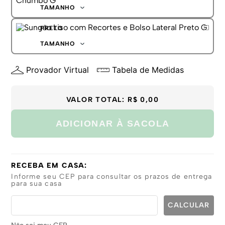
G
TAMANHO
GG
P
PRETO
M
G
TAMANHO
GG
P
Provador Virtual
Tabela de Medidas
M
G
GG
VALOR TOTAL:
R$ 0,00
ADICIONAR À SACOLA
RECEBA EM CASA:
Informe seu CEP para consultar os prazos de entrega
para sua casa