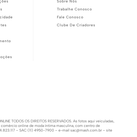
ções
Sobre Nós
as
Trabalhe Conosco
acidade
Fale Conosco
ntes
Clube De Criadores
mento
moções
SH ONLINE TODOS OS DIREITOS RESERVADOS. As fotos aqui veiculadas,
m comércio online de moda íntima masculina, com centro de
.154.823.117 – SAC (11) 4950-7900 – e-mail
sac@mash.com.br
– site