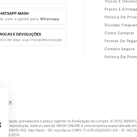
Trocas E Devolu
Prazos E Entreg
HATSAPP MASH
Política De Priv
le com a gente pelo
Whatsapp
Dúvidas Freque
Como Comprar
ROCAS E DEVOLUÇÕES
olicite aqui sua troca/devolução
Formas De Paga
Compra Segura
Política De Pro
 de variação, prevalecerá o preço vigente na finalização da compra. © 2013, MA
 a sua reprodução, total ou parcial. MASH ONLINE é uma empresa especializada e
 - CEP: 08115-100, São Paulo - SP, inscrita no CNPJ: 17.678.232/0001-04 - IE: 142
 15.03.2013.