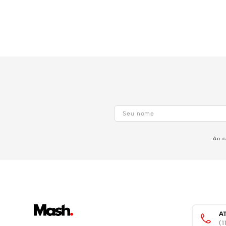
Ao c
A
(