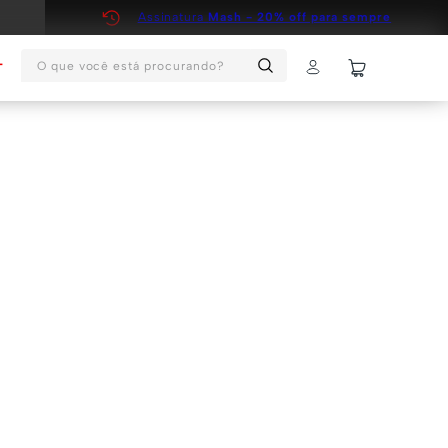
Assinatura
Mash - 20% off para sempre
O que você está procurando?
T