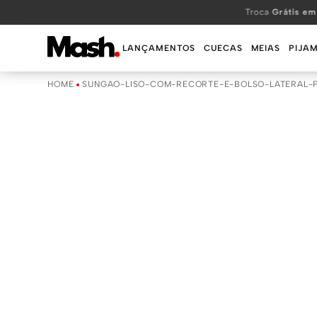
TERMOS MAIS BUSCADOS
Troca
Grátis em
1
º
KIT
LANÇAMENTOS
CUECAS
MEIAS
PIJA
2
º
INFANTIL
SUNGAO-LISO-COM-RECORTE-E-BOLSO-LATERAL-P
3
º
BOXER
4
º
KITS
5
º
SUNGA
6
º
CUECA
7
º
MEIA
8
º
KIT CUECA
9
º
KIT CUECAS
10
º
KIT CUECA BOXER