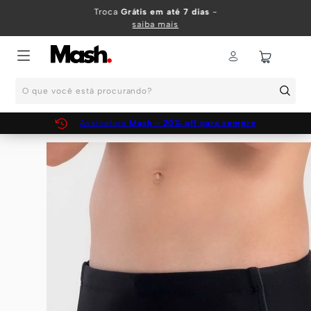
TERMOS MAIS BUSCADOS
Troca
Grátis em até 7 dias
-
saiba mais
1
º
KIT
2
º
INFANTIL
O que você está procurando?
3
º
BOXER
4
º
KITS
Assinatura
Mash - 20% off para sempre
5
º
CUECA
6
º
SUNGA
7
º
MEIA
8
º
KIT CUECA
9
º
KIT CUECAS
10
º
KIT CUECA BOXER