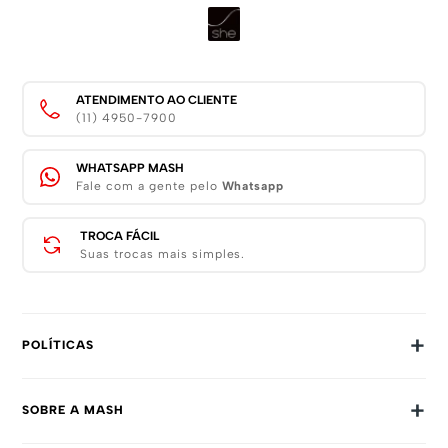
ATENDIMENTO AO CLIENTE
(11) 4950-7900
WHATSAPP MASH
Fale com a gente pelo
Whatsapp
TROCA FÁCIL
Suas trocas mais simples.
+
POLÍTICAS
Trocas E Devoluções
+
SOBRE A MASH
Prazos E Entregas
Política De Privacidade