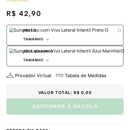
R$ 42,90
PRETO
TAMANHO
P
AZUL MARINHO
M
G
TAMANHO
GG
P
Provador Virtual
Tabela de Medidas
M
G
GG
VALOR TOTAL:
R$ 0,00
ADICIONAR À SACOLA