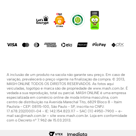
Sobre Nós
Dúvidas Frequentes
Trabalhe Conosco
Como Comprar
Fale Conosco
Formas De Pagamento
Compra Segura
Política De Promoções
A inclusão de um produto na sacola não garante seu preço. Em caso de
variação, prevalecerá o preço vigente na finalização da compra. © 2013,
MASH ONLINE TODOS OS DIREITOS RESERVADOS. As fotos aqui
veiculadas, logotipo e marca são de propriedade de
www.mash.com.br
. É
vedada a sua reprodução, total ou parcial. MASH ONLINE é uma empresa
especializada em comércio online de moda íntima masculina, com
centro de distribuição na Avenida Marechal Tito, 6829 Bloco 8 - Itaim
Paulista - CEP: 08115-100, São Paulo - SP, inscrita no CNPJ:
17.678.232/0001-04 - IE: 142.154.823.117 – SAC (11) 4950-7900 – e-
mail
sac@mash.com.br
– site
www.mash.com.br
. Loja em conformidade
com o Decreto nº 7.962 de 15.03.2013.