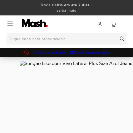
TERMOS MAIS BUSCADOS
Troca
Grátis em até 7 dias
-
saiba mais
1
º
KIT
2
º
INFANTIL
O que você está procurando?
3
º
BOXER
4
º
KITS
Assinatura
Mash - 20% off para sempre
5
º
SUNGA
6
º
CUECA
7
º
MEIA
8
º
KIT CUECA
9
º
KIT CUECAS
10
º
KIT CUECA BOXER