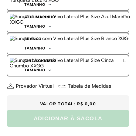
TAMANHO
XGG
AZUL MARINHO
XXGG
TAMANHO
XGG
BRANCO
XXGG
TAMANHO
XGG
CINZA CHUMBO
XXGG
TAMANHO
XGG
Provador Virtual
Tabela de Medidas
XXGG
VALOR TOTAL:
R$ 0,00
ADICIONAR À SACOLA