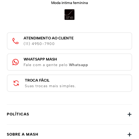
Moda intima feminina
ATENDIMENTO AO CLIENTE
(11) 4950-7900
WHATSAPP MASH
Fale com a gente pelo
Whatsapp
TROCA FÁCIL
Suas trocas mais simples.
+
POLÍTICAS
Trocas E Devoluções
+
SOBRE A MASH
Prazos E Entregas