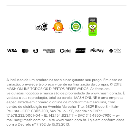
Política De Privacidade
Sobre Nós
Dúvidas Frequentes
Trabalhe Conosco
Como Comprar
Fale Conosco
Formas De Pagamento
Compra Segura
Política De Promoções
A inclusão de um produto na sacola não garante seu preço. Em caso de
variação, prevalecerá o preço vigente na finalização da compra. © 2013,
MASH ONLINE TODOS OS DIREITOS RESERVADOS. As fotos aqui
veiculadas, logotipo e marca são de propriedade de
www.mash.com.br
. É
vedada a sua reprodução, total ou parcial. MASH ONLINE é uma empresa
especializada em comércio online de moda íntima masculina, com
centro de distribuição na Avenida Marechal Tito, 6829 Bloco 8 - Itaim
Paulista - CEP: 08115-100, São Paulo - SP, inscrita no CNPJ:
17.678.232/0001-04 - IE: 142.154.823.117 – SAC (11) 4950-7900 – e-
mail
sac@mash.com.br
– site
www.mash.com.br
. Loja em conformidade
com o Decreto nº 7.962 de 15.03.2013.