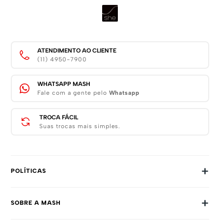
ATENDIMENTO AO CLIENTE
(11) 4950-7900
WHATSAPP MASH
Fale com a gente pelo
Whatsapp
TROCA FÁCIL
Suas trocas mais simples.
+
POLÍTICAS
Trocas E Devoluções
+
SOBRE A MASH
Prazos E Entregas
Política De Privacidade