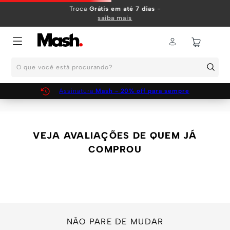
TERMOS MAIS BUSCADOS
Troca
Grátis em até 7 dias
-
saiba mais
1
º
KIT
2
º
INFANTIL
O que você está procurando?
3
º
BOXER
4
º
KITS
Assinatura
Mash - 20% off para sempre
5
º
SUNGA
6
º
CUECA
VEJA AVALIAÇÕES DE QUEM JÁ
7
º
MEIA
COMPROU
8
º
KIT CUECA
9
º
KIT CUECAS
10
º
KIT CUECA BOXER
NÃO PARE DE MUDAR