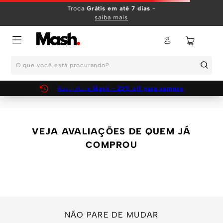
Troca
Grátis em até 7 dias
-
saiba mais
O que você está procurando?
Assinatura
Mash - 20% off para sempre
SUNGA-BOXER-LISA-INFANTIL-AZUL-MARINHO-31007AZ08
Você está procurando por:
sunga-boxer-lisa-infantil-
azul-marinho-31007az08
Sua busca não gerou nenhum resultado
VOCÊ TAMBÉM
PODE GOSTAR