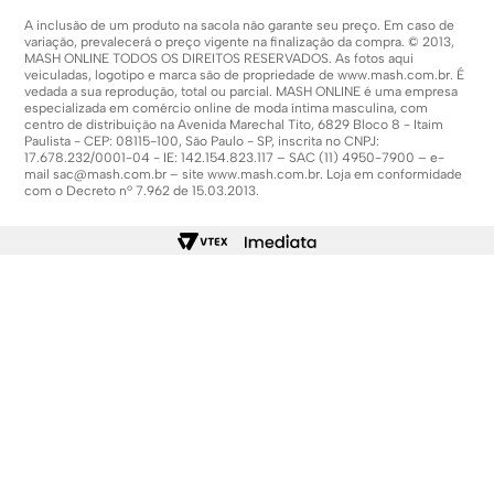
A inclusão de um produto na sacola não garante seu preço. Em caso de
variação, prevalecerá o preço vigente na finalização da compra. © 2013,
MASH ONLINE TODOS OS DIREITOS RESERVADOS. As fotos aqui
veiculadas, logotipo e marca são de propriedade de
www.mash.com.br
. É
vedada a sua reprodução, total ou parcial. MASH ONLINE é uma empresa
especializada em comércio online de moda íntima masculina, com
centro de distribuição na Avenida Marechal Tito, 6829 Bloco 8 - Itaim
Paulista - CEP: 08115-100, São Paulo - SP, inscrita no CNPJ:
17.678.232/0001-04 - IE: 142.154.823.117 – SAC (11) 4950-7900 – e-
mail
sac@mash.com.br
– site
www.mash.com.br
. Loja em conformidade
com o Decreto nº 7.962 de 15.03.2013.