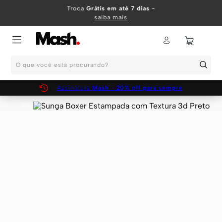
TERMOS MAIS BUSCADOS
Troca
Grátis em até 7 dias
-
saiba mais
1
º
KIT
2
º
INFANTIL
O que você está procurando?
3
º
BOXER
4
º
KITS
Assinatura
Mash - 20% off para sempre
5
º
CUECA
6
º
SUNGA
7
º
MEIA
8
º
KIT CUECA
9
º
KIT CUECAS
10
º
KIT CUECA BOXER