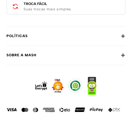
TROCA FÁCIL
Suas trocas mais simples.
+
POLÍTICAS
Trocas E Devoluções
+
SOBRE A MASH
Prazos E Entregas
Política De Privacidade
Sobre Nós
Dúvidas Frequentes
Trabalhe Conosco
Como Comprar
Fale Conosco
Formas De Pagamento
Compra Segura
Política De Promoções