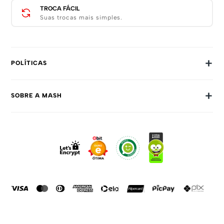
TROCA FÁCIL
Suas trocas mais simples.
+
POLÍTICAS
Trocas E Devoluções
+
SOBRE A MASH
Prazos E Entregas
Política De Privacidade
Sobre Nós
Dúvidas Frequentes
Trabalhe Conosco
Como Comprar
Fale Conosco
Formas De Pagamento
Compra Segura
Política De Promoções