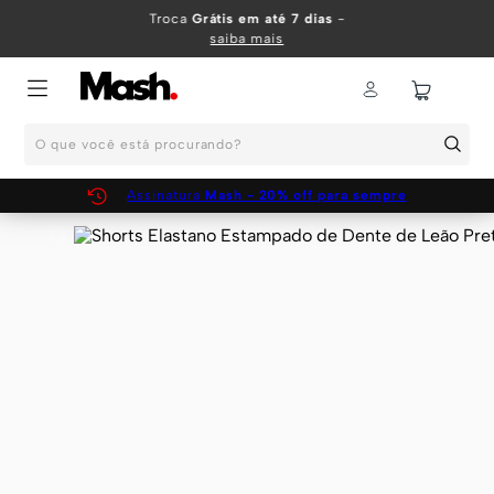
TERMOS MAIS BUSCADOS
Troca
Grátis em até 7 dias
-
saiba mais
1
º
KIT
2
º
INFANTIL
O que você está procurando?
3
º
BOXER
4
º
KITS
Assinatura
Mash - 20% off para sempre
5
º
SUNGA
6
º
CUECA
7
º
MEIA
8
º
KIT CUECA
9
º
KIT CUECAS
10
º
KIT CUECA BOXER