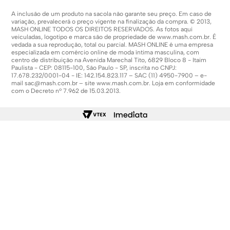
A inclusão de um produto na sacola não garante seu preço. Em caso de
variação, prevalecerá o preço vigente na finalização da compra. © 2013,
MASH ONLINE TODOS OS DIREITOS RESERVADOS. As fotos aqui
veiculadas, logotipo e marca são de propriedade de
www.mash.com.br
. É
vedada a sua reprodução, total ou parcial. MASH ONLINE é uma empresa
especializada em comércio online de moda íntima masculina, com
centro de distribuição na Avenida Marechal Tito, 6829 Bloco 8 - Itaim
Paulista - CEP: 08115-100, São Paulo - SP, inscrita no CNPJ:
17.678.232/0001-04 - IE: 142.154.823.117 – SAC (11) 4950-7900 – e-
mail
sac@mash.com.br
– site
www.mash.com.br
. Loja em conformidade
com o Decreto nº 7.962 de 15.03.2013.