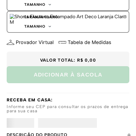
G
TAMANHO
GG
P
LARANJA CLARO
M
G
TAMANHO
GG
P
Provador Virtual
Tabela de Medidas
M
G
GG
VALOR TOTAL:
R$ 0,00
ADICIONAR À SACOLA
RECEBA EM CASA:
Informe seu CEP para consultar os prazos de entrega
para sua casa
DESCRIÇÃO DO PRODUTO