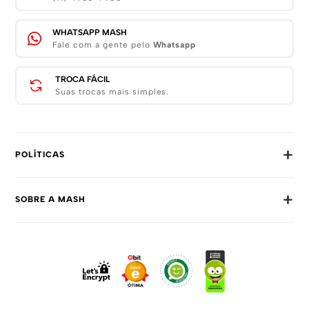
WHATSAPP MASH
Fale com a gente pelo
Whatsapp
TROCA FÁCIL
Suas trocas mais simples.
+
POLÍTICAS
Trocas E Devoluções
+
SOBRE A MASH
Prazos E Entregas
Política De Privacidade
Sobre Nós
Dúvidas Frequentes
Trabalhe Conosco
Como Comprar
Fale Conosco
Formas De Pagamento
Compra Segura