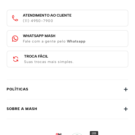
ATENDIMENTO AO CLIENTE
(11) 4950-7900
WHATSAPP MASH
Fale com a gente pelo
Whatsapp
TROCA FÁCIL
Suas trocas mais simples.
+
POLÍTICAS
Trocas E Devoluções
+
SOBRE A MASH
Prazos E Entregas
Política De Privacidade
Sobre Nós
Dúvidas Frequentes
Trabalhe Conosco
Como Comprar