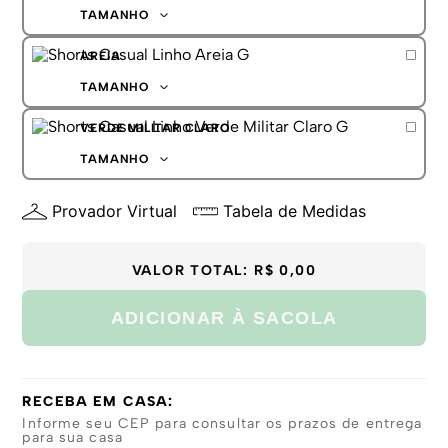
G
TAMANHO
GG
P
AREIA
M
G
TAMANHO
GG
P
VERDE MILITAR CLARO
M
G
TAMANHO
GG
P
Provador Virtual
Tabela de Medidas
M
G
GG
VALOR TOTAL:
R$ 0,00
ADICIONAR À SACOLA
RECEBA EM CASA:
Informe seu CEP para consultar os prazos de entrega
para sua casa