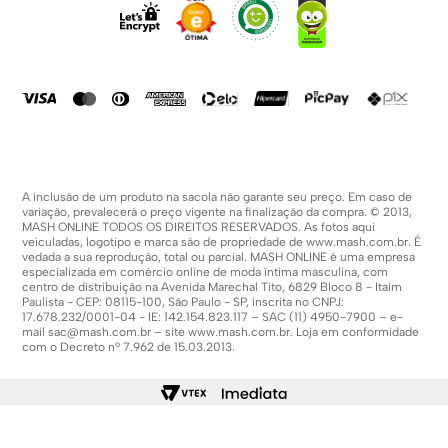
Fale Conosco
Formas De Pagamento
Compra Segura
Política De Promoções
A inclusão de um produto na sacola não garante seu preço. Em caso de
variação, prevalecerá o preço vigente na finalização da compra. © 2013,
MASH ONLINE TODOS OS DIREITOS RESERVADOS. As fotos aqui
veiculadas, logotipo e marca são de propriedade de
www.mash.com.br
. É
vedada a sua reprodução, total ou parcial. MASH ONLINE é uma empresa
especializada em comércio online de moda íntima masculina, com
centro de distribuição na Avenida Marechal Tito, 6829 Bloco 8 - Itaim
Paulista - CEP: 08115-100, São Paulo - SP, inscrita no CNPJ:
17.678.232/0001-04 - IE: 142.154.823.117 – SAC (11) 4950-7900 – e-
mail
sac@mash.com.br
– site
www.mash.com.br
. Loja em conformidade
com o Decreto nº 7.962 de 15.03.2013.