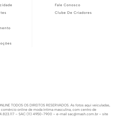
acidade
Fale Conosco
ntes
Clube De Criadores
mento
moções
SH ONLINE TODOS OS DIREITOS RESERVADOS. As fotos aqui veiculadas,
m comércio online de moda íntima masculina, com centro de
.154.823.117 – SAC (11) 4950-7900 – e-mail
sac@mash.com.br
– site