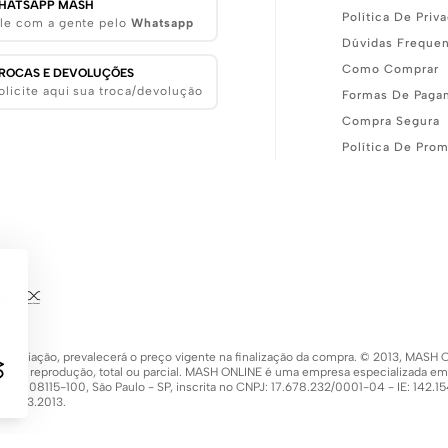
HATSAPP MASH
Política De Priv
le com a gente pelo
Whatsapp
Dúvidas Freque
Como Comprar
ROCAS E DEVOLUÇÕES
olicite aqui sua troca/devolução
Formas De Paga
Compra Segura
Política De Pro
 de variação, prevalecerá o preço vigente na finalização da compra. © 2013, MA
 a sua reprodução, total ou parcial. MASH ONLINE é uma empresa especializada e
 - CEP: 08115-100, São Paulo - SP, inscrita no CNPJ: 17.678.232/0001-04 - IE: 142
 15.03.2013.