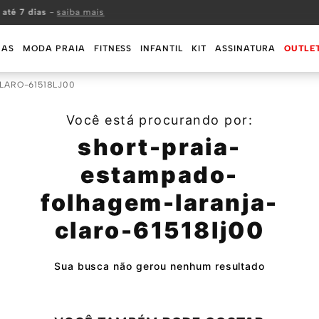
 até 7 dias
-
saiba mais
MAS
MODA PRAIA
FITNESS
INFANTIL
KIT
ASSINATURA
OUTLE
LARO-61518LJ00
Você está procurando por:
short-praia-
estampado-
folhagem-laranja-
claro-61518lj00
Sua busca não gerou nenhum resultado