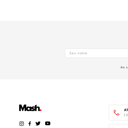
Ao c
A
(