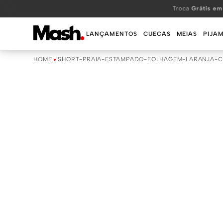
TERMOS MAIS BUSCADOS
Troca
Grátis em
1
º
KIT
LANÇAMENTOS
CUECAS
MEIAS
PIJA
2
º
INFANTIL
SHORT-PRAIA-ESTAMPADO-FOLHAGEM-LARANJA-C
3
º
BOXER
4
º
KITS
5
º
SUNGA
6
º
CUECA
7
º
MEIA
8
º
KIT CUECA
9
º
KIT CUECAS
10
º
KIT CUECA BOXER