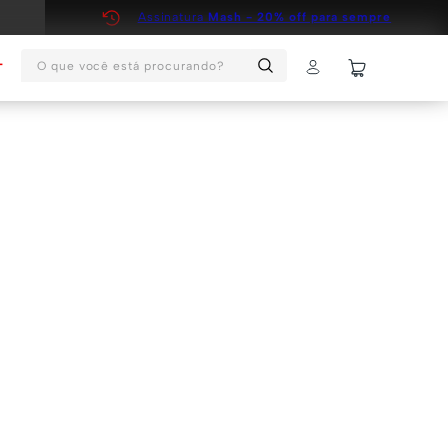
Assinatura
Mash - 20% off para sempre
O que você está procurando?
T