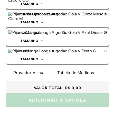
G
TAMANHO
GG
P
CINZA MESCLA CLARO
M
G
TAMANHO
GG
P
AZUL DIESEL
M
G
TAMANHO
GG
P
PRETO
M
G
TAMANHO
GG
P
Provador Virtual
Tabela de Medidas
M
G
GG
VALOR TOTAL:
R$ 0,00
ADICIONAR À SACOLA