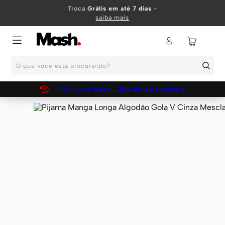
TERMOS MAIS BUSCADOS
Troca
Grátis em até 7 dias
-
saiba mais
1
º
KIT
2
º
INFANTIL
O que você está procurando?
3
º
BOXER
4
º
KITS
Assinatura
Mash - 20% off para sempre
5
º
CUECA
6
º
SUNGA
7
º
MEIA
8
º
KIT CUECA
9
º
KIT CUECAS
10
º
KIT CUECA BOXER