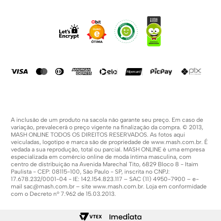
Sobre Nós
Dúvidas Frequentes
Trabalhe Conosco
Como Comprar
Fale Conosco
Formas De Pagamento
Compra Segura
Política De Promoções
A inclusão de um produto na sacola não garante seu preço. Em caso de
variação, prevalecerá o preço vigente na finalização da compra. © 2013,
MASH ONLINE TODOS OS DIREITOS RESERVADOS. As fotos aqui
veiculadas, logotipo e marca são de propriedade de
www.mash.com.br
. É
vedada a sua reprodução, total ou parcial. MASH ONLINE é uma empresa
especializada em comércio online de moda íntima masculina, com
centro de distribuição na Avenida Marechal Tito, 6829 Bloco 8 - Itaim
Paulista - CEP: 08115-100, São Paulo - SP, inscrita no CNPJ:
17.678.232/0001-04 - IE: 142.154.823.117 – SAC (11) 4950-7900 – e-
mail
sac@mash.com.br
– site
www.mash.com.br
. Loja em conformidade
com o Decreto nº 7.962 de 15.03.2013.