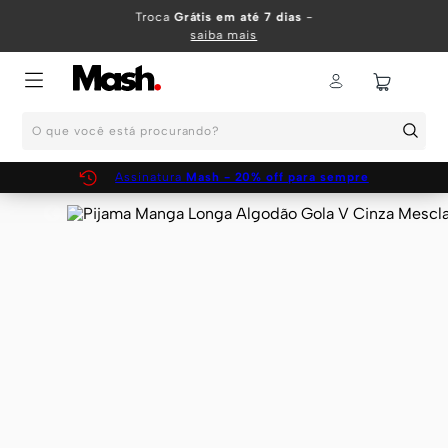
TERMOS MAIS BUSCADOS
Troca
Grátis em até 7 dias
-
saiba mais
1
º
KIT
2
º
INFANTIL
O que você está procurando?
3
º
BOXER
4
º
KITS
Assinatura
Mash - 20% off para sempre
5
º
SUNGA
6
º
CUECA
7
º
MEIA
8
º
KIT CUECA
9
º
KIT CUECAS
10
º
KIT CUECA BOXER