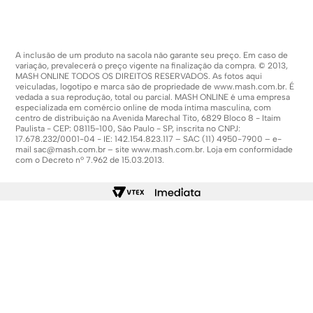
A inclusão de um produto na sacola não garante seu preço. Em caso de
variação, prevalecerá o preço vigente na finalização da compra. © 2013,
MASH ONLINE TODOS OS DIREITOS RESERVADOS. As fotos aqui
veiculadas, logotipo e marca são de propriedade de
www.mash.com.br
. É
vedada a sua reprodução, total ou parcial. MASH ONLINE é uma empresa
especializada em comércio online de moda íntima masculina, com
centro de distribuição na Avenida Marechal Tito, 6829 Bloco 8 - Itaim
Paulista - CEP: 08115-100, São Paulo - SP, inscrita no CNPJ:
17.678.232/0001-04 - IE: 142.154.823.117 – SAC (11) 4950-7900 – e-
mail
sac@mash.com.br
– site
www.mash.com.br
. Loja em conformidade
com o Decreto nº 7.962 de 15.03.2013.