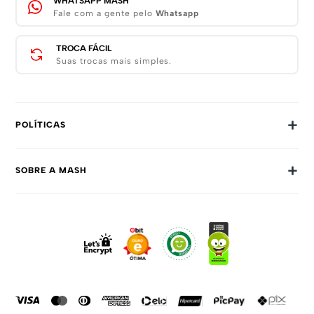
WHATSAPP MASH
Fale com a gente pelo
Whatsapp
TROCA FÁCIL
Suas trocas mais simples.
+
POLÍTICAS
Trocas E Devoluções
+
SOBRE A MASH
Prazos E Entregas
Política De Privacidade
Sobre Nós
Dúvidas Frequentes
Trabalhe Conosco
Como Comprar
Fale Conosco
Formas De Pagamento
Compra Segura
Política De Promoções