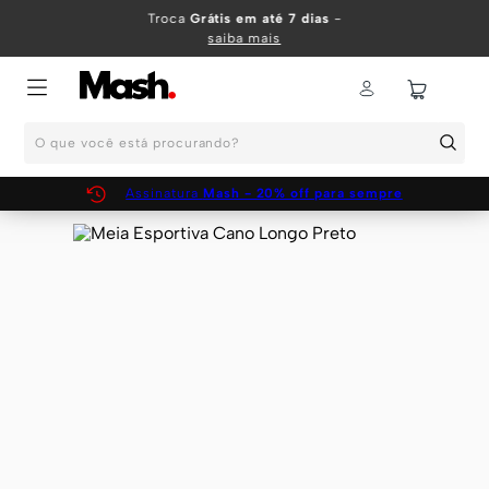
TERMOS MAIS BUSCADOS
Troca
Grátis em até 7 dias
-
saiba mais
1
º
KIT
2
º
INFANTIL
O que você está procurando?
3
º
BOXER
4
º
KITS
Assinatura
Mash - 20% off para sempre
5
º
SUNGA
6
º
CUECA
7
º
MEIA
8
º
KIT CUECA
9
º
KIT CUECAS
10
º
KIT CUECA BOXER