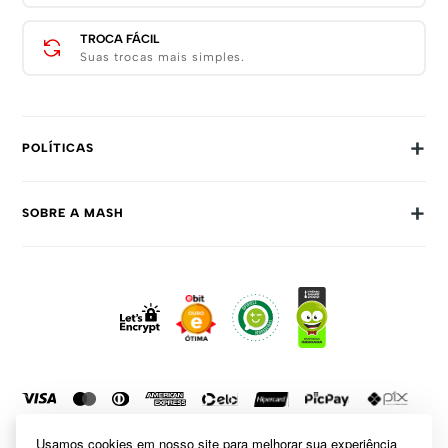
TROCA FÁCIL
Suas trocas mais simples.
+
POLÍTICAS
Trocas E Devoluções
+
SOBRE A MASH
Prazos E Entregas
Política De Privacidade
Sobre Nós
Dúvidas Frequentes
Trabalhe Conosco
Como Comprar
Fale Conosco
Formas De Pagamento
Compra Segura
Política De Promoções
Usamos cookies em nosso site para melhorar sua experiência