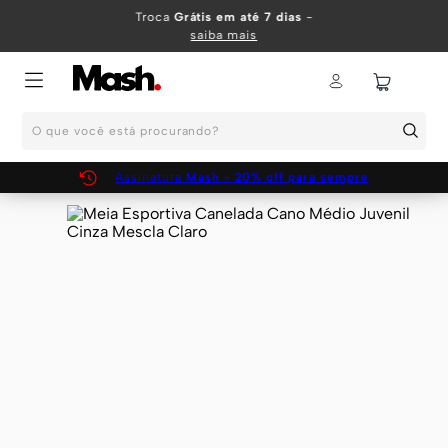
TERMOS MAIS BUSCADOS
Troca
Grátis em até 7 dias
-
saiba mais
1
º
KIT
2
º
INFANTIL
O que você está procurando?
3
º
BOXER
4
º
KITS
Assinatura
Mash - 20% off para sempre
5
º
SUNGA
6
º
CUECA
7
º
MEIA
8
º
KIT CUECA
9
º
KIT CUECAS
10
º
KIT CUECA BOXER