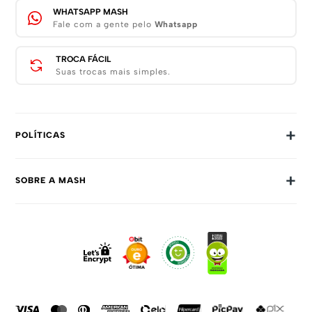
WHATSAPP MASH
Fale com a gente pelo
Whatsapp
TROCA FÁCIL
Suas trocas mais simples.
+
POLÍTICAS
Trocas E Devoluções
+
SOBRE A MASH
Prazos E Entregas
Política De Privacidade
Sobre Nós
Dúvidas Frequentes
Trabalhe Conosco
Como Comprar
Fale Conosco
Formas De Pagamento
Compra Segura
Política De Promoções