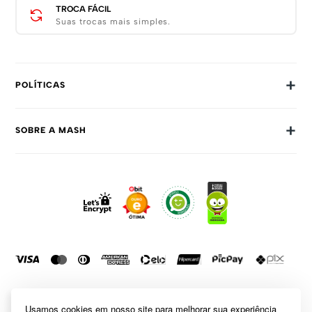
TROCA FÁCIL
Suas trocas mais simples.
+
POLÍTICAS
Trocas E Devoluções
+
SOBRE A MASH
Prazos E Entregas
Política De Privacidade
Sobre Nós
Dúvidas Frequentes
Trabalhe Conosco
Como Comprar
Fale Conosco
Formas De Pagamento
Compra Segura
Política De Promoções
Usamos cookies em nosso site para melhorar sua experiência