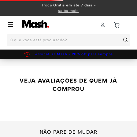
TERMOS MAIS BUSCADOS
Troca
Grátis em até 7 dias
-
saiba mais
1
º
KIT
2
º
INFANTIL
O que você está procurando?
3
º
BOXER
4
º
KITS
Assinatura
Mash - 20% off para sempre
5
º
SUNGA
6
º
CUECA
VEJA AVALIAÇÕES DE QUEM JÁ
7
º
MEIA
COMPROU
8
º
KIT CUECA
9
º
KIT CUECAS
10
º
KIT CUECA BOXER
NÃO PARE DE MUDAR