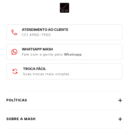
ATENDIMENTO AO CLIENTE
(11) 4950-7900
WHATSAPP MASH
Fale com a gente pelo
Whatsapp
TROCA FÁCIL
Suas trocas mais simples.
+
POLÍTICAS
Trocas E Devoluções
+
SOBRE A MASH
Prazos E Entregas
Política De Privacidade