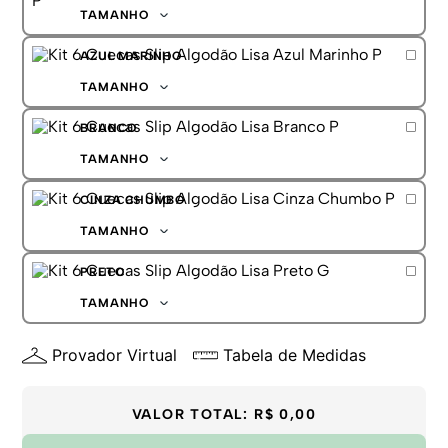
G
TAMANHO
GG
P
AZUL MARINHO
M
G
TAMANHO
GG
P
BRANCO
M
G
TAMANHO
GG
P
CINZA CHUMBO
M
G
TAMANHO
GG
P
PRETO
M
G
TAMANHO
GG
P
Provador Virtual
Tabela de Medidas
M
G
GG
VALOR TOTAL:
R$ 0,00