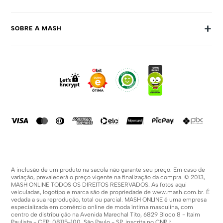
Trocas E Devoluções
+
SOBRE A MASH
Prazos E Entregas
Política De Privacidade
Sobre Nós
Dúvidas Frequentes
Trabalhe Conosco
Como Comprar
Fale Conosco
Formas De Pagamento
Compra Segura
Política De Promoções
A inclusão de um produto na sacola não garante seu preço. Em caso de
variação, prevalecerá o preço vigente na finalização da compra. © 2013,
MASH ONLINE TODOS OS DIREITOS RESERVADOS. As fotos aqui
veiculadas, logotipo e marca são de propriedade de
www.mash.com.br
. É
vedada a sua reprodução, total ou parcial. MASH ONLINE é uma empresa
especializada em comércio online de moda íntima masculina, com
centro de distribuição na Avenida Marechal Tito, 6829 Bloco 8 - Itaim
Paulista - CEP: 08115-100, São Paulo - SP, inscrita no CNPJ: