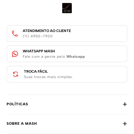
ATENDIMENTO AO CLIENTE
(11) 4950-7900
WHATSAPP MASH
Fale com a gente pelo
Whatsapp
TROCA FÁCIL
Suas trocas mais simples.
+
POLÍTICAS
Trocas E Devoluções
+
SOBRE A MASH
Prazos E Entregas
Política De Privacidade