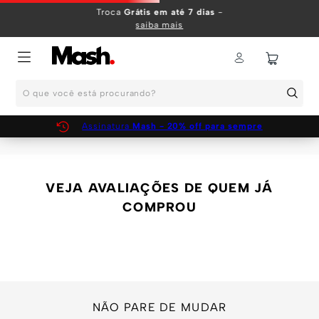
TERMOS MAIS BUSCADOS
Troca
Grátis em até 7 dias
-
saiba mais
1
º
KIT
2
º
INFANTIL
O que você está procurando?
3
º
BOXER
4
º
KITS
Assinatura
Mash - 20% off para sempre
5
º
SUNGA
6
º
CUECA
VEJA AVALIAÇÕES DE QUEM JÁ
7
º
MEIA
COMPROU
8
º
KIT CUECA
9
º
KIT CUECAS
10
º
KIT CUECA BOXER
NÃO PARE DE MUDAR