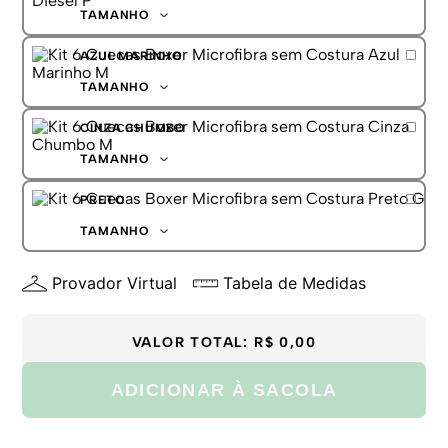
G
TAMANHO
GG
P
AZUL MARINHO
M
G
TAMANHO
GG
P
CINZA CHUMBO
M
G
TAMANHO
GG
P
PRETO
M
G
TAMANHO
GG
P
Provador Virtual
Tabela de Medidas
M
G
GG
VALOR TOTAL:
R$ 0,00
ADICIONAR À SACOLA