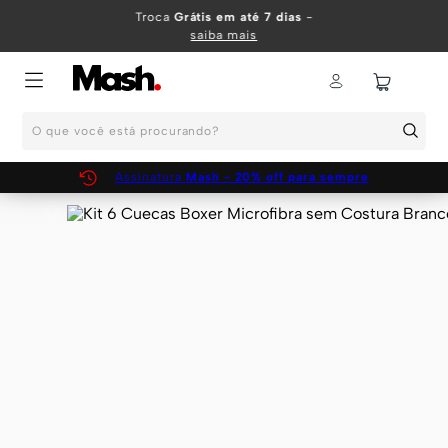
TERMOS MAIS BUSCADOS
Troca
Grátis em até 7 dias
-
saiba mais
1
º
KIT
2
º
INFANTIL
O que você está procurando?
3
º
BOXER
4
º
KITS
Assinatura
Mash - 20% off para sempre
5
º
SUNGA
6
º
CUECA
7
º
MEIA
8
º
KIT CUECA
9
º
KIT CUECAS
10
º
KIT CUECA BOXER