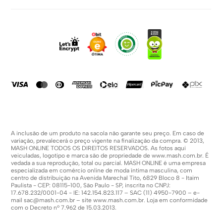
Política De Privacidade
Sobre Nós
Dúvidas Frequentes
Trabalhe Conosco
Como Comprar
Fale Conosco
Formas De Pagamento
Compra Segura
Política De Promoções
A inclusão de um produto na sacola não garante seu preço. Em caso de
variação, prevalecerá o preço vigente na finalização da compra. © 2013,
MASH ONLINE TODOS OS DIREITOS RESERVADOS. As fotos aqui
veiculadas, logotipo e marca são de propriedade de
www.mash.com.br
. É
vedada a sua reprodução, total ou parcial. MASH ONLINE é uma empresa
especializada em comércio online de moda íntima masculina, com
centro de distribuição na Avenida Marechal Tito, 6829 Bloco 8 - Itaim
Paulista - CEP: 08115-100, São Paulo - SP, inscrita no CNPJ:
17.678.232/0001-04 - IE: 142.154.823.117 – SAC (11) 4950-7900 – e-
mail
sac@mash.com.br
– site
www.mash.com.br
. Loja em conformidade
com o Decreto nº 7.962 de 15.03.2013.