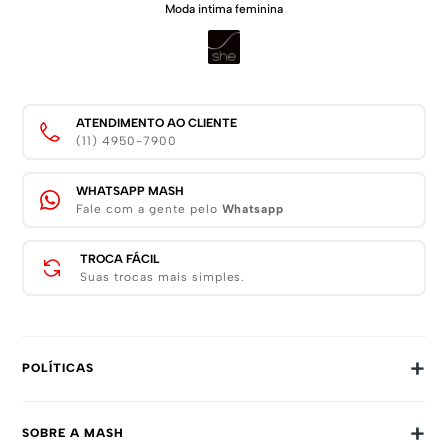
Moda intima feminina
ATENDIMENTO AO CLIENTE
(11) 4950-7900
WHATSAPP MASH
Fale com a gente pelo
Whatsapp
TROCA FÁCIL
Suas trocas mais simples.
+
POLÍTICAS
Trocas E Devoluções
+
SOBRE A MASH
Prazos E Entregas