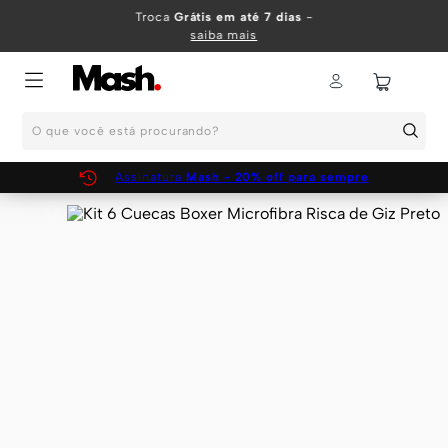
TERMOS MAIS BUSCADOS
Troca
Grátis em até 7 dias
-
saiba mais
1
º
KIT
2
º
INFANTIL
O que você está procurando?
3
º
BOXER
4
º
KITS
Assinatura
Mash - 20% off para sempre
5
º
SUNGA
6
º
CUECA
7
º
MEIA
8
º
KIT CUECA
9
º
KIT CUECAS
10
º
KIT CUECA BOXER