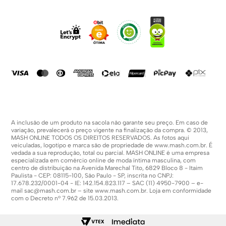
Sobre Nós
Dúvidas Frequentes
Trabalhe Conosco
Como Comprar
Fale Conosco
Formas De Pagamento
Compra Segura
Política De Promoções
A inclusão de um produto na sacola não garante seu preço. Em caso de
variação, prevalecerá o preço vigente na finalização da compra. © 2013,
MASH ONLINE TODOS OS DIREITOS RESERVADOS. As fotos aqui
veiculadas, logotipo e marca são de propriedade de
www.mash.com.br
. É
vedada a sua reprodução, total ou parcial. MASH ONLINE é uma empresa
especializada em comércio online de moda íntima masculina, com
centro de distribuição na Avenida Marechal Tito, 6829 Bloco 8 - Itaim
Paulista - CEP: 08115-100, São Paulo - SP, inscrita no CNPJ:
17.678.232/0001-04 - IE: 142.154.823.117 – SAC (11) 4950-7900 – e-
mail
sac@mash.com.br
– site
www.mash.com.br
. Loja em conformidade
com o Decreto nº 7.962 de 15.03.2013.