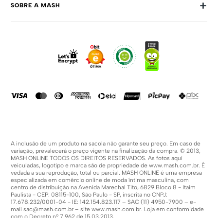
+
SOBRE A MASH
Prazos E Entregas
Política De Privacidade
Sobre Nós
Dúvidas Frequentes
Trabalhe Conosco
Como Comprar
Fale Conosco
Formas De Pagamento
Compra Segura
Política De Promoções
A inclusão de um produto na sacola não garante seu preço. Em caso de
variação, prevalecerá o preço vigente na finalização da compra. © 2013,
MASH ONLINE TODOS OS DIREITOS RESERVADOS. As fotos aqui
veiculadas, logotipo e marca são de propriedade de
www.mash.com.br
. É
vedada a sua reprodução, total ou parcial. MASH ONLINE é uma empresa
especializada em comércio online de moda íntima masculina, com
centro de distribuição na Avenida Marechal Tito, 6829 Bloco 8 - Itaim
Paulista - CEP: 08115-100, São Paulo - SP, inscrita no CNPJ:
17.678.232/0001-04 - IE: 142.154.823.117 – SAC (11) 4950-7900 – e-
mail
sac@mash.com.br
– site
www.mash.com.br
. Loja em conformidade
com o Decreto nº 7.962 de 15.03.2013.