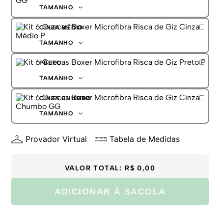
G
TAMANHO
GG
P
CINZA MÉDIO
M
G
TAMANHO
GG
P
PRETO
M
G
TAMANHO
GG
P
CINZA CHUMBO
M
G
TAMANHO
GG
P
Provador Virtual
Tabela de Medidas
M
G
GG
VALOR TOTAL:
R$ 0,00
ADICIONAR À SACOLA