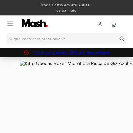
TERMOS MAIS BUSCADOS
Troca
Grátis em até 7 dias
-
saiba mais
1
º
KIT
2
º
INFANTIL
O que você está procurando?
3
º
BOXER
4
º
KITS
Assinatura
Mash - 20% off para sempre
5
º
SUNGA
6
º
CUECA
7
º
MEIA
8
º
KIT CUECA
9
º
KIT CUECAS
10
º
KIT CUECA BOXER