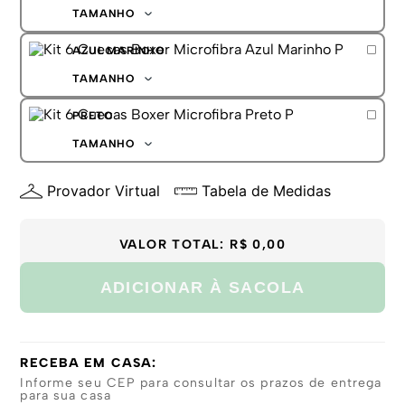
G
TAMANHO
GG
P
AZUL MARINHO
M
G
TAMANHO
GG
P
PRETO
M
G
TAMANHO
GG
P
Provador Virtual
Tabela de Medidas
M
G
GG
VALOR TOTAL:
R$ 0,00
ADICIONAR À SACOLA
RECEBA EM CASA:
Informe seu CEP para consultar os prazos de entrega
para sua casa