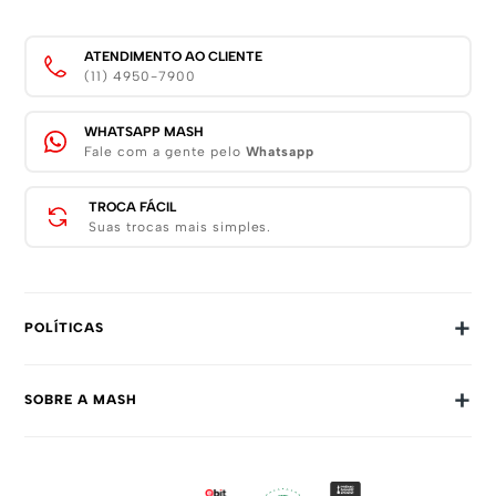
ATENDIMENTO AO CLIENTE
(11) 4950-7900
WHATSAPP MASH
Fale com a gente pelo
Whatsapp
TROCA FÁCIL
Suas trocas mais simples.
+
POLÍTICAS
Trocas E Devoluções
+
SOBRE A MASH
Prazos E Entregas
Política De Privacidade
Sobre Nós
Dúvidas Frequentes
Trabalhe Conosco
Como Comprar