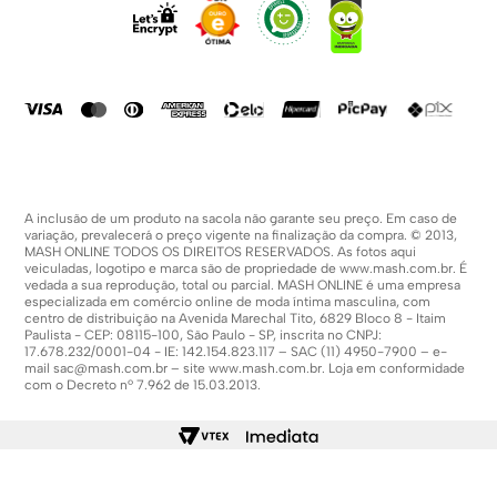
Fale Conosco
Formas De Pagamento
Compra Segura
Política De Promoções
A inclusão de um produto na sacola não garante seu preço. Em caso de
variação, prevalecerá o preço vigente na finalização da compra. © 2013,
MASH ONLINE TODOS OS DIREITOS RESERVADOS. As fotos aqui
veiculadas, logotipo e marca são de propriedade de
www.mash.com.br
. É
vedada a sua reprodução, total ou parcial. MASH ONLINE é uma empresa
especializada em comércio online de moda íntima masculina, com
centro de distribuição na Avenida Marechal Tito, 6829 Bloco 8 - Itaim
Paulista - CEP: 08115-100, São Paulo - SP, inscrita no CNPJ:
17.678.232/0001-04 - IE: 142.154.823.117 – SAC (11) 4950-7900 – e-
mail
sac@mash.com.br
– site
www.mash.com.br
. Loja em conformidade
com o Decreto nº 7.962 de 15.03.2013.