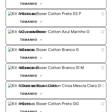
G
TAMANHO
GG
P
PRETO 03
M
G
TAMANHO
GG
P
AZUL MARINHO
M
G
TAMANHO
GG
P
BRANCO
M
G
TAMANHO
GG
P
BRANCO 01
M
G
TAMANHO
GG
P
CINZA MESCLA CLARO
M
G
TAMANHO
GG
P
PRETO
M
G
TAMANHO