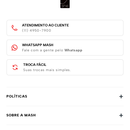
ATENDIMENTO AO CLIENTE
(11) 4950-7900
WHATSAPP MASH
Fale com a gente pelo
Whatsapp
TROCA FÁCIL
Suas trocas mais simples.
+
POLÍTICAS
Trocas E Devoluções
+
SOBRE A MASH
Prazos E Entregas
Política De Privacidade
Sobre Nós