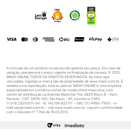
Dúvidas Frequentes
Trabalhe Conosco
Como Comprar
Fale Conosco
Formas De Pagamento
Compra Segura
Política De Promoções
A inclusão de um produto na sacola não garante seu preço. Em caso de
variação, prevalecerá o preço vigente na finalização da compra. © 2013,
MASH ONLINE TODOS OS DIREITOS RESERVADOS. As fotos aqui
veiculadas, logotipo e marca são de propriedade de
www.mash.com.br
. É
vedada a sua reprodução, total ou parcial. MASH ONLINE é uma empresa
especializada em comércio online de moda íntima masculina, com
centro de distribuição na Avenida Marechal Tito, 6829 Bloco 8 - Itaim
Paulista - CEP: 08115-100, São Paulo - SP, inscrita no CNPJ:
17.678.232/0001-04 - IE: 142.154.823.117 – SAC (11) 4950-7900 – e-
mail
sac@mash.com.br
– site
www.mash.com.br
. Loja em conformidade
com o Decreto nº 7.962 de 15.03.2013.