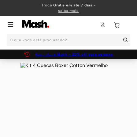
TERMOS MAIS BUSCADOS
Troca
Grátis em até 7 dias
-
saiba mais
1
º
KIT
2
º
INFANTIL
O que você está procurando?
3
º
BOXER
4
º
KITS
Assinatura
Mash - 20% off para sempre
5
º
CUECA
6
º
SUNGA
7
º
MEIA
8
º
KIT CUECA
9
º
KIT CUECAS
10
º
KIT CUECA BOXER