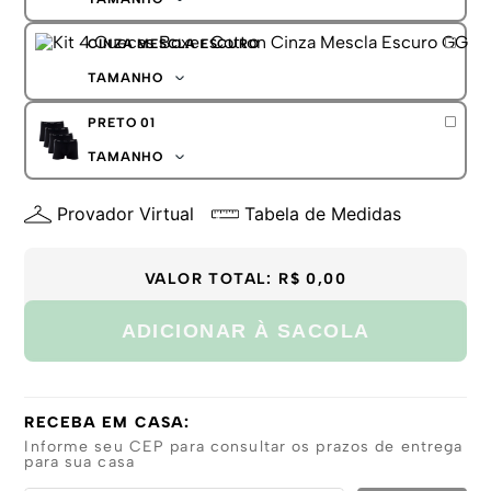
GG
P
CINZA MESCLA ESCURO
M
G
TAMANHO
GG
P
PRETO 01
M
G
TAMANHO
GG
P
Provador Virtual
Tabela de Medidas
M
G
GG
VALOR TOTAL:
R$ 0,00
ADICIONAR À SACOLA
RECEBA EM CASA:
Informe seu CEP para consultar os prazos de entrega
para sua casa