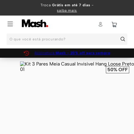
TERMOS MAIS BUSCADOS
Troca
Grátis em até 7 dias
-
saiba mais
1
º
KIT
2
º
INFANTIL
O que você está procurando?
3
º
BOXER
4
º
KITS
Assinatura
Mash - 20% off para sempre
5
º
SUNGA
50%
OFF
6
º
CUECA
7
º
MEIA
8
º
KIT CUECA
9
º
KIT CUECAS
10
º
KIT CUECA BOXER