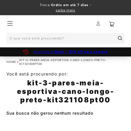
Troca
Grátis em até 7 dias
-
saiba mais
O que você está procurando?
Assinatura
Mash - 20% off para sempre
KIT-3-PARES-MEIA-ESPORTIVA-CANO-LONGO-PRETO-
KIT321108PT00
Você está procurando por:
kit-3-pares-meia-
esportiva-cano-longo-
preto-kit321108pt00
Sua busca não gerou nenhum resultado