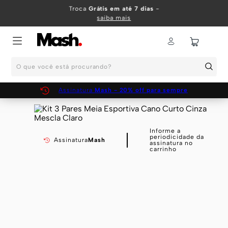
TERMOS MAIS BUSCADOS
Troca
Grátis em até 7 dias
-
saiba mais
1
º
KIT
2
º
INFANTIL
O que você está procurando?
3
º
BOXER
4
º
KITS
Assinatura
Mash - 20% off para sempre
5
º
SUNGA
6
º
CUECA
Informe a
periodicidade da
7
º
MEIA
Assinatura
Mash
assinatura no
carrinho
8
º
KIT CUECA
9
º
KIT CUECAS
10
º
KIT CUECA BOXER