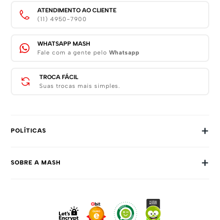
ATENDIMENTO AO CLIENTE
(11) 4950-7900
WHATSAPP MASH
Fale com a gente pelo
Whatsapp
TROCA FÁCIL
Suas trocas mais simples.
+
POLÍTICAS
Trocas E Devoluções
+
SOBRE A MASH
Prazos E Entregas
Política De Privacidade
Sobre Nós
Dúvidas Frequentes
Trabalhe Conosco
Como Comprar
Fale Conosco
Formas De Pagamento