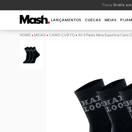
TERMOS MAIS BUSCADOS
Troca
Grátis em
1
º
KIT
LANÇAMENTOS
CUECAS
MEIAS
PIJA
2
º
INFANTIL
MEIAS
CANO CURTO
Kit 3 Pares Meia Esportiva Cano 
3
º
BOXER
4
º
KITS
5
º
SUNGA
6
º
CUECA
7
º
MEIA
8
º
KIT CUECA
9
º
KIT CUECAS
10
º
KIT CUECA BOXER