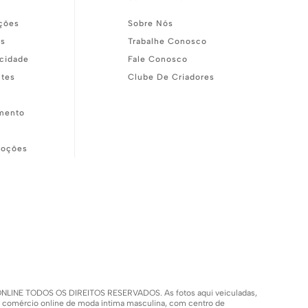
ções
Sobre Nós
as
Trabalhe Conosco
acidade
Fale Conosco
ntes
Clube De Criadores
mento
moções
SH ONLINE TODOS OS DIREITOS RESERVADOS. As fotos aqui veiculadas,
m comércio online de moda íntima masculina, com centro de