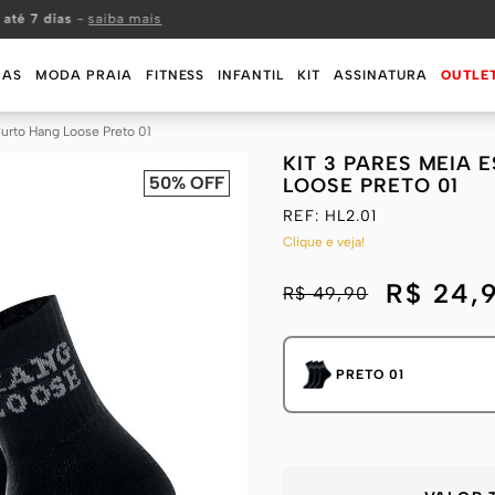
 até 7 dias
-
saiba mais
MAS
MODA PRAIA
FITNESS
INFANTIL
KIT
ASSINATURA
OUTLE
Curto Hang Loose Preto 01
KIT 3 PARES MEIA
50%
OFF
LOOSE PRETO 01
REF:
HL2.01
Clique e veja!
R$ 24,
R$ 49,90
PRETO 01