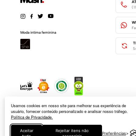
A
(
W
Fa
Moda intima feminina
T
S
Usamos cookies em nosso site para melhorar sua experiência de
usuário, fornecer conteúdo personalizado e analisar nosso tráfego.
Política de Privacidade.
A inclusão de um produto na sacola não garante seu preço. Em caso
Aceitar
Rejeitar itens não
Preferências
logotipo e marca são de propriedade de
www.mash.com.br
. É vedada