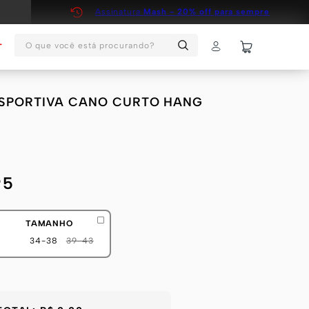
Assinatura
Mash - 20% off para sempre
O que você está procurando?
T
 ESPORTIVA CANO CURTO HANG
95
TAMANHO
34-38
39-43