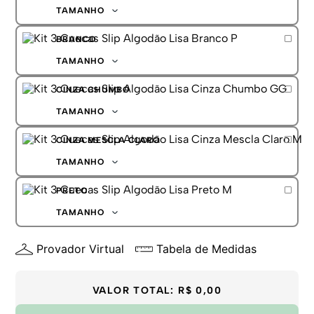
G
TAMANHO
GG
P
BRANCO
M
G
TAMANHO
GG
P
CINZA CHUMBO
M
G
TAMANHO
GG
P
CINZA MESCLA CLARO
M
G
TAMANHO
GG
P
PRETO
M
G
TAMANHO
GG
P
Provador Virtual
Tabela de Medidas
M
G
GG
VALOR TOTAL:
R$ 0,00