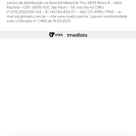
centro de distribuição na Avenida Marechal Tito, 6829 Bloco 8 - Itaim
Paulista - CEP: 08115-100, São Paulo - SP, inscrita no CNPJ:
17.678.232/0001-04 - IE: 142.154.823.117 – SAC (11) 4950-7900 – e-
mail
sac@mash.com.br
– site
www.mash.com.br
. Loja em conformidade
com o Decreto nº 7.962 de 15.03.2013.