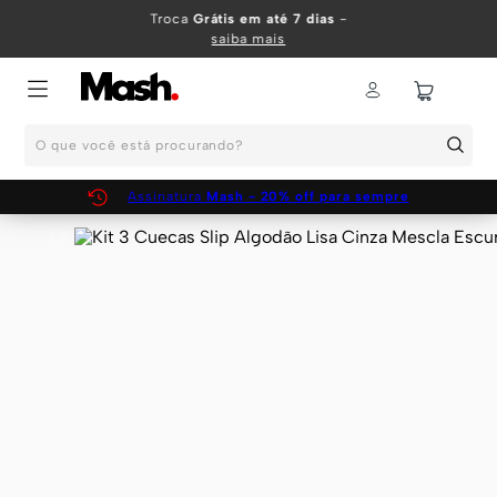
TERMOS MAIS BUSCADOS
Troca
Grátis em até 7 dias
-
saiba mais
1
º
KIT
2
º
INFANTIL
O que você está procurando?
3
º
BOXER
4
º
KITS
Assinatura
Mash - 20% off para sempre
5
º
SUNGA
6
º
CUECA
7
º
MEIA
8
º
KIT CUECA
9
º
KIT CUECAS
10
º
KIT CUECA BOXER