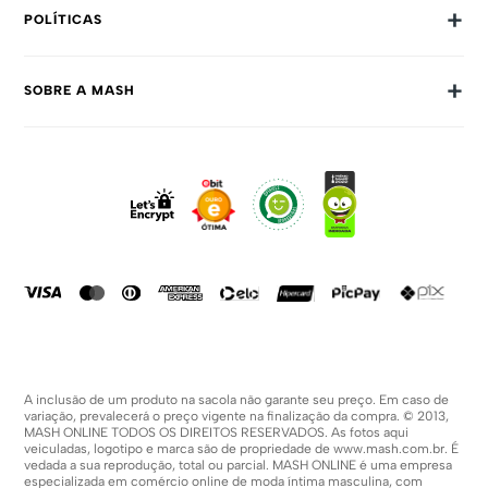
+
POLÍTICAS
Trocas E Devoluções
+
SOBRE A MASH
Prazos E Entregas
Política De Privacidade
Sobre Nós
Dúvidas Frequentes
Trabalhe Conosco
Como Comprar
Fale Conosco
Formas De Pagamento
Compra Segura
Política De Promoções
A inclusão de um produto na sacola não garante seu preço. Em caso de
variação, prevalecerá o preço vigente na finalização da compra. © 2013,
MASH ONLINE TODOS OS DIREITOS RESERVADOS. As fotos aqui
veiculadas, logotipo e marca são de propriedade de
www.mash.com.br
. É
vedada a sua reprodução, total ou parcial. MASH ONLINE é uma empresa
especializada em comércio online de moda íntima masculina, com