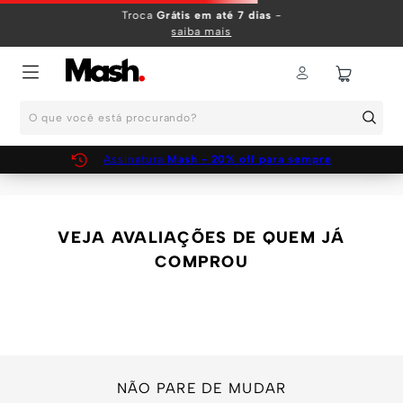
TERMOS MAIS BUSCADOS
Troca
Grátis em até 7 dias
-
saiba mais
1
º
KIT
2
º
INFANTIL
O que você está procurando?
3
º
BOXER
4
º
KITS
Assinatura
Mash - 20% off para sempre
5
º
SUNGA
6
º
CUECA
VEJA AVALIAÇÕES DE QUEM JÁ
7
º
MEIA
COMPROU
8
º
KIT CUECA
9
º
KIT CUECAS
10
º
KIT CUECA BOXER
NÃO PARE DE MUDAR