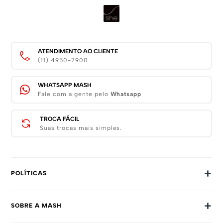
ATENDIMENTO AO CLIENTE
(11) 4950-7900
WHATSAPP MASH
Fale com a gente pelo
Whatsapp
TROCA FÁCIL
Suas trocas mais simples.
+
POLÍTICAS
Trocas E Devoluções
+
SOBRE A MASH
Prazos E Entregas
Política De Privacidade