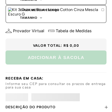
GG
P
CINZA MESCLA ESCURO
M
G
TAMANHO
GG
P
Provador Virtual
Tabela de Medidas
M
G
GG
VALOR TOTAL:
R$ 0,00
ADICIONAR À SACOLA
RECEBA EM CASA:
Informe seu CEP para consultar os prazos de entrega
para sua casa
DESCRIÇÃO DO PRODUTO