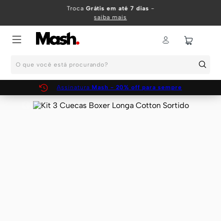
TERMOS MAIS BUSCADOS
Troca
Grátis em até 7 dias
-
saiba mais
1
º
KIT
2
º
INFANTIL
O que você está procurando?
3
º
BOXER
4
º
KITS
Assinatura
Mash - 20% off para sempre
5
º
SUNGA
6
º
CUECA
7
º
MEIA
8
º
KIT CUECA
9
º
KIT CUECAS
10
º
KIT CUECA BOXER