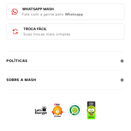
WHATSAPP MASH
Fale com a gente pelo
Whatsapp
TROCA FÁCIL
Suas trocas mais simples.
+
POLÍTICAS
Trocas E Devoluções
+
SOBRE A MASH
Prazos E Entregas
Política De Privacidade
Sobre Nós
Dúvidas Frequentes
Trabalhe Conosco
Como Comprar
Fale Conosco
Formas De Pagamento
Compra Segura
Política De Promoções