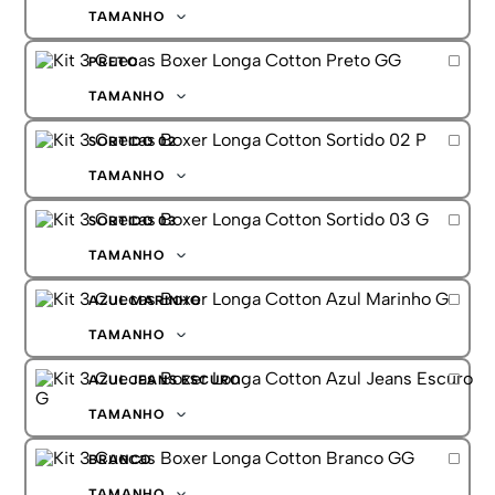
G
TAMANHO
GG
P
PRETO
M
G
TAMANHO
GG
P
SORTIDO 02
M
G
TAMANHO
GG
P
SORTIDO 03
M
G
TAMANHO
GG
P
AZUL MARINHO
M
G
TAMANHO
GG
P
AZUL JEANS ESCURO
M
G
TAMANHO
GG
P
BRANCO
M
G
TAMANHO