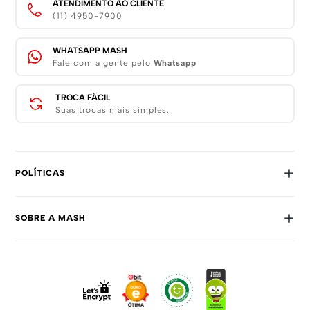
ATENDIMENTO AO CLIENTE
(11) 4950-7900
WHATSAPP MASH
Fale com a gente pelo
Whatsapp
TROCA FÁCIL
Suas trocas mais simples.
+
POLÍTICAS
Trocas E Devoluções
+
SOBRE A MASH
Prazos E Entregas
Política De Privacidade
Sobre Nós
Dúvidas Frequentes
Trabalhe Conosco
Como Comprar
Fale Conosco
Formas De Pagamento