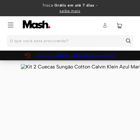
TERMOS MAIS BUSCADOS
Troca
Grátis em até 7 dias
-
saiba mais
1
º
KIT
2
º
INFANTIL
O que você está procurando?
3
º
BOXER
4
º
KITS
Assinatura
Mash - 20% off para sempre
5
º
SUNGA
6
º
CUECA
7
º
MEIA
8
º
KIT CUECA
9
º
KIT CUECAS
10
º
KIT CUECA BOXER