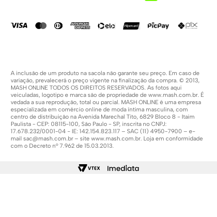
Compra Segura
Política De Promoções
A inclusão de um produto na sacola não garante seu preço. Em caso de
variação, prevalecerá o preço vigente na finalização da compra. © 2013,
MASH ONLINE TODOS OS DIREITOS RESERVADOS. As fotos aqui
veiculadas, logotipo e marca são de propriedade de
www.mash.com.br
. É
vedada a sua reprodução, total ou parcial. MASH ONLINE é uma empresa
especializada em comércio online de moda íntima masculina, com
centro de distribuição na Avenida Marechal Tito, 6829 Bloco 8 - Itaim
Paulista - CEP: 08115-100, São Paulo - SP, inscrita no CNPJ:
17.678.232/0001-04 - IE: 142.154.823.117 – SAC (11) 4950-7900 – e-
mail
sac@mash.com.br
– site
www.mash.com.br
. Loja em conformidade
com o Decreto nº 7.962 de 15.03.2013.