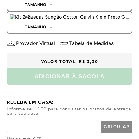
G
TAMANHO
GG
P
PRETO
M
G
TAMANHO
GG
P
Provador Virtual
Tabela de Medidas
M
G
GG
VALOR TOTAL:
R$ 0,00
ADICIONAR À SACOLA
RECEBA EM CASA:
Informe seu CEP para consultar os prazos de entrega
para sua casa