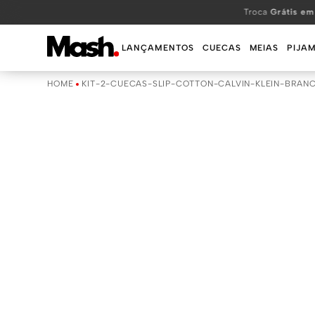
TERMOS MAIS BUSCADOS
Troca
Grátis em
1
º
KIT
LANÇAMENTOS
CUECAS
MEIAS
PIJA
2
º
INFANTIL
KIT-2-CUECAS-SLIP-COTTON-CALVIN-KLEIN-BRAN
3
º
BOXER
4
º
KITS
5
º
SUNGA
6
º
CUECA
7
º
MEIA
8
º
KIT CUECA
9
º
KIT CUECAS
10
º
KIT CUECA BOXER