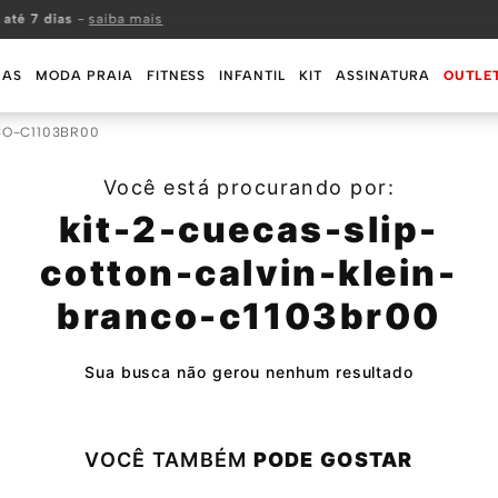
 até 7 dias
-
saiba mais
MAS
MODA PRAIA
FITNESS
INFANTIL
KIT
ASSINATURA
OUTLE
CO-C1103BR00
Você está procurando por:
kit-2-cuecas-slip-
cotton-calvin-klein-
branco-c1103br00
Sua busca não gerou nenhum resultado
VOCÊ TAMBÉM
PODE GOSTAR