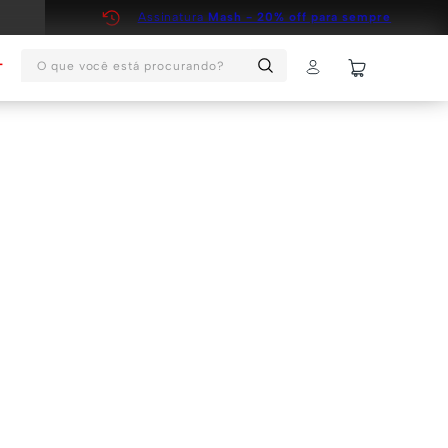
Assinatura
Mash - 20% off para sempre
O que você está procurando?
T