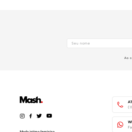
Ao c
A
(
W
Fa
Moda intima feminina