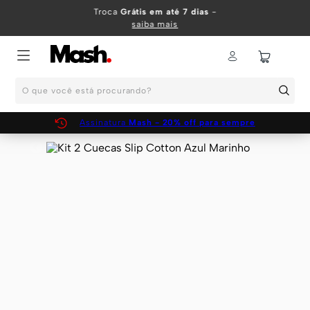
TERMOS MAIS BUSCADOS
Troca
Grátis em até 7 dias
-
saiba mais
1
º
KIT
2
º
INFANTIL
O que você está procurando?
3
º
BOXER
4
º
KITS
Assinatura
Mash - 20% off para sempre
5
º
SUNGA
6
º
CUECA
7
º
MEIA
8
º
KIT CUECA
9
º
KIT CUECAS
10
º
KIT CUECA BOXER