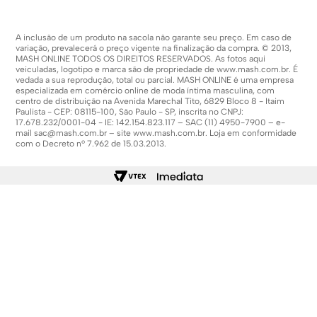
A inclusão de um produto na sacola não garante seu preço. Em caso de
variação, prevalecerá o preço vigente na finalização da compra. © 2013,
MASH ONLINE TODOS OS DIREITOS RESERVADOS. As fotos aqui
veiculadas, logotipo e marca são de propriedade de
www.mash.com.br
. É
vedada a sua reprodução, total ou parcial. MASH ONLINE é uma empresa
especializada em comércio online de moda íntima masculina, com
centro de distribuição na Avenida Marechal Tito, 6829 Bloco 8 - Itaim
Paulista - CEP: 08115-100, São Paulo - SP, inscrita no CNPJ:
17.678.232/0001-04 - IE: 142.154.823.117 – SAC (11) 4950-7900 – e-
mail
sac@mash.com.br
– site
www.mash.com.br
. Loja em conformidade
com o Decreto nº 7.962 de 15.03.2013.