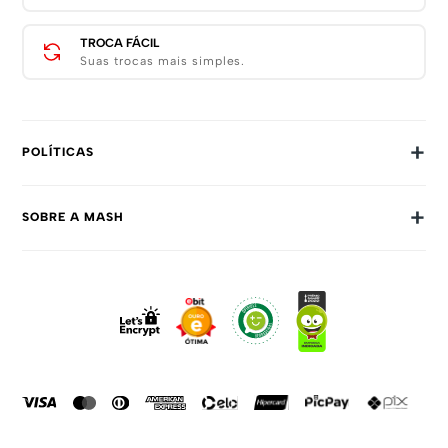
TROCA FÁCIL
Suas trocas mais simples.
+
POLÍTICAS
Trocas E Devoluções
+
SOBRE A MASH
Prazos E Entregas
Política De Privacidade
Sobre Nós
Dúvidas Frequentes
Trabalhe Conosco
Como Comprar
Fale Conosco
Formas De Pagamento
Compra Segura
Política De Promoções