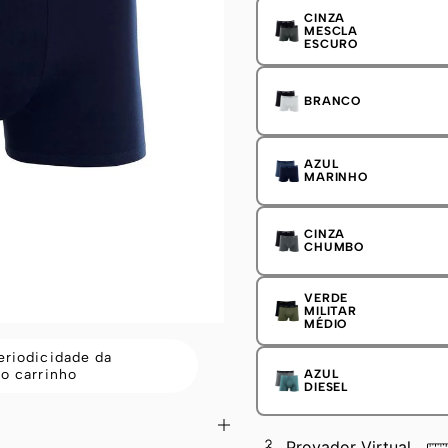
CINZA
MESCLA
ESCURO
BRANCO
AZUL
MARINHO
CINZA
CHUMBO
VERDE
MILITAR
MÉDIO
eriodicidade da
no carrinho
AZUL
DIESEL
Provador Virtual