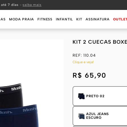
 até 7 dias
-
saiba mais
MAS
MODA PRAIA
FITNESS
INFANTIL
KIT
ASSINATURA
OUTLE
KIT 2 CUECAS BOX
REF:
110.04
Clique e veja!
R$ 65,90
PRETO 02
AZUL JEANS
ESCURO