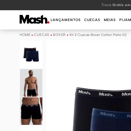
TERMOS MAIS BUSCADOS
Troca
Grátis em
1
º
KIT
LANÇAMENTOS
CUECAS
MEIAS
PIJA
2
º
INFANTIL
CUECAS
BOXER
Kit 2 Cuecas Boxer Cotton Preto 02
3
º
BOXER
4
º
KITS
5
º
SUNGA
6
º
CUECA
7
º
MEIA
8
º
KIT CUECA
9
º
KIT CUECAS
10
º
KIT CUECA BOXER