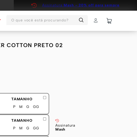
Assinatura
Mash - 20% off para sempre
O que você está procurando?
T
ER COTTON PRETO 02
TAMANHO
P
M
G
GG
TAMANHO
Assinatura
P
M
G
GG
Mash