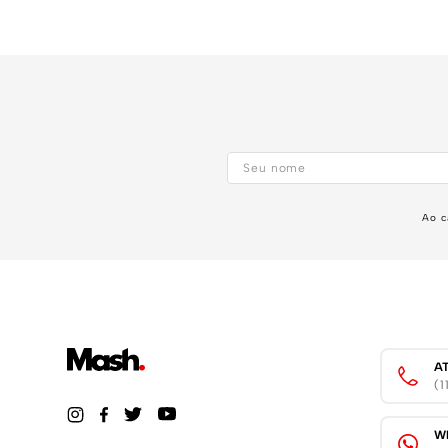
Ao c
A
(
W