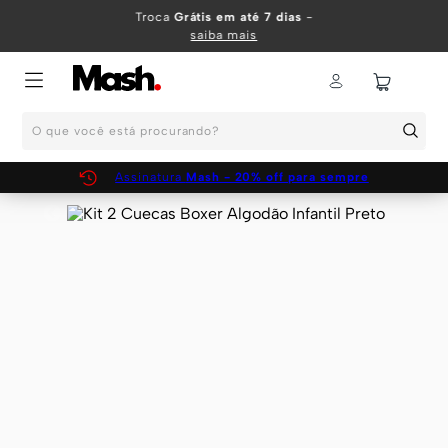
TERMOS MAIS BUSCADOS
Troca
Grátis em até 7 dias
-
saiba mais
1
º
KIT
2
º
INFANTIL
O que você está procurando?
3
º
BOXER
4
º
KITS
Assinatura
Mash - 20% off para sempre
5
º
SUNGA
6
º
CUECA
7
º
MEIA
8
º
KIT CUECA
9
º
KIT CUECAS
10
º
KIT CUECA BOXER