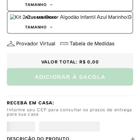
G
TAMANHO
GG
P
AZUL MARINHO
M
G
TAMANHO
GG
P
Provador Virtual
Tabela de Medidas
M
G
GG
VALOR TOTAL:
R$ 0,00
ADICIONAR À SACOLA
RECEBA EM CASA:
Informe seu CEP para consultar os prazos de entrega
para sua casa
DESCRIÇÃO DO PRODUTO