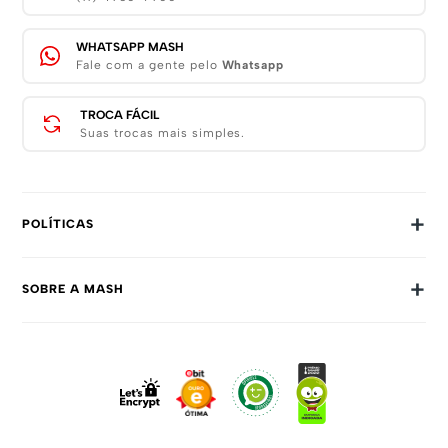
WHATSAPP MASH
Fale com a gente pelo
Whatsapp
TROCA FÁCIL
Suas trocas mais simples.
+
POLÍTICAS
Trocas E Devoluções
+
SOBRE A MASH
Prazos E Entregas
Política De Privacidade
Sobre Nós
Dúvidas Frequentes
Trabalhe Conosco
Como Comprar
Fale Conosco
Formas De Pagamento
Compra Segura