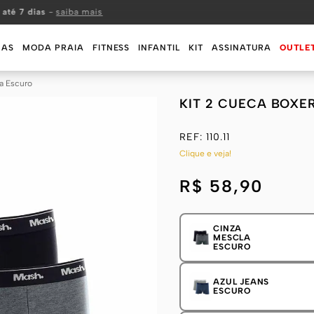
 até 7 dias
-
saiba mais
MAS
MODA PRAIA
FITNESS
INFANTIL
KIT
ASSINATURA
OUTLE
a Escuro
KIT 2 CUECA BOXE
REF:
110.11
Clique e veja!
R$ 58,90
CINZA
MESCLA
ESCURO
AZUL JEANS
ESCURO