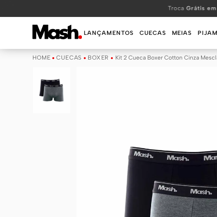
TERMOS MAIS BUSCADOS
Troca
Grátis em
1
º
KIT
LANÇAMENTOS
CUECAS
MEIAS
PIJA
2
º
INFANTIL
CUECAS
BOXER
Kit 2 Cueca Boxer Cotton Cinza Mescl
3
º
BOXER
4
º
KITS
5
º
SUNGA
6
º
CUECA
7
º
MEIA
8
º
KIT CUECA
9
º
KIT CUECAS
10
º
KIT CUECA BOXER