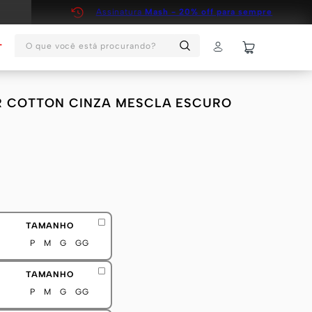
Assinatura
Mash - 20% off para sempre
O que você está procurando?
T
R COTTON CINZA MESCLA ESCURO
TAMANHO
P
M
G
GG
TAMANHO
P
M
G
GG