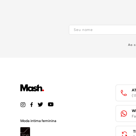
Ao c
A
(
W
Fa
Moda intima feminina
T