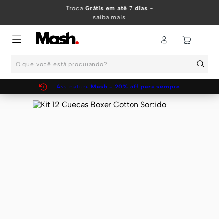
TERMOS MAIS BUSCADOS
Troca
Grátis em até 7 dias
-
saiba mais
1
º
KIT
2
º
INFANTIL
O que você está procurando?
3
º
BOXER
4
º
KITS
Assinatura
Mash - 20% off para sempre
5
º
CUECA
6
º
SUNGA
7
º
MEIA
8
º
KIT CUECA
9
º
KIT CUECAS
10
º
KIT CUECA BOXER