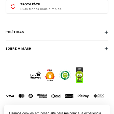
TROCA FÁCIL
Suas trocas mais simples.
+
POLÍTICAS
Trocas E Devoluções
+
SOBRE A MASH
Prazos E Entregas
Política De Privacidade
Sobre Nós
Dúvidas Frequentes
Trabalhe Conosco
Como Comprar
Fale Conosco
Formas De Pagamento
Compra Segura
Política De Promoções
Usamos cookies em nosso site para melhorar sua experiência