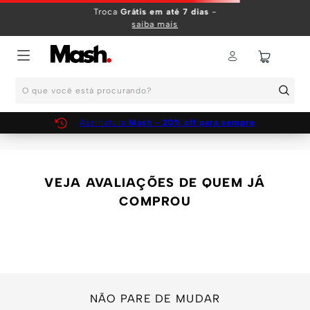
TERMOS MAIS BUSCADOS
Troca
Grátis em até 7 dias
-
saiba mais
1
º
KIT
2
º
INFANTIL
O que você está procurando?
3
º
BOXER
4
º
KITS
Assinatura
Mash - 20% off para sempre
5
º
SUNGA
6
º
CUECA
VEJA AVALIAÇÕES DE QUEM JÁ
7
º
MEIA
COMPROU
8
º
KIT CUECA
9
º
KIT CUECAS
10
º
KIT CUECA BOXER
NÃO PARE DE MUDAR