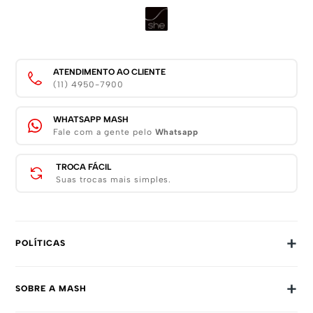
ATENDIMENTO AO CLIENTE
(11) 4950-7900
WHATSAPP MASH
Fale com a gente pelo
Whatsapp
TROCA FÁCIL
Suas trocas mais simples.
+
POLÍTICAS
Trocas E Devoluções
+
SOBRE A MASH
Prazos E Entregas
Política De Privacidade