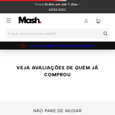
TERMOS MAIS BUSCADOS
Troca
Grátis em até 7 dias
-
saiba mais
1
º
KIT
2
º
INFANTIL
O que você está procurando?
3
º
BOXER
4
º
KITS
Assinatura
Mash - 20% off para sempre
5
º
SUNGA
6
º
CUECA
VEJA AVALIAÇÕES DE QUEM JÁ
7
º
MEIA
COMPROU
8
º
KIT CUECA
9
º
KIT CUECAS
10
º
KIT CUECA BOXER
NÃO PARE DE MUDAR