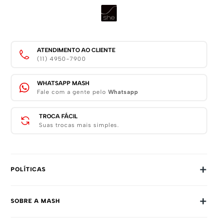
ATENDIMENTO AO CLIENTE
(11) 4950-7900
WHATSAPP MASH
Fale com a gente pelo
Whatsapp
TROCA FÁCIL
Suas trocas mais simples.
+
POLÍTICAS
Trocas E Devoluções
+
SOBRE A MASH
Prazos E Entregas
Política De Privacidade